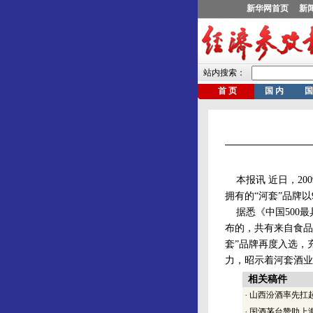
本报讯 近日，20
拥有的“河套”品牌
据悉《中国500最具
布的，共有来自食品
套”品牌再度入选，
力，昭示着河套酒业
相关稿件
·
山西汾酒率先扛起
·
国酒茅台赞助上