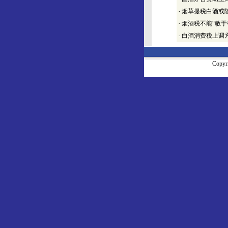
·
烟草提税白酒或随
·
烟酒税不能“敏于
·
白酒消费税上调
Copy