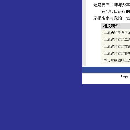
还是要看品牌与资本
在4月7日进行的三
家报名参与竞拍，但
相关稿件
·
三鹿奶粉事件再
·
三鹿破产财产二
·
三鹿破产财产重
·
三鹿破产财产将
·
恒天然欲回购三
Copy