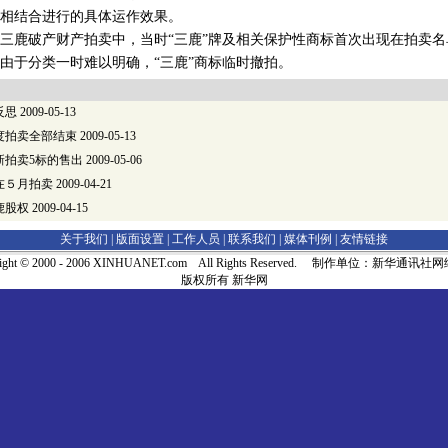
相结合进行的具体运作效果。
鹿破产财产拍卖中，当时“三鹿”牌及相关保护性商标首次出现在拍卖名
由于分类一时难以明确，“三鹿”商标临时撤拍。
反思
2009-05-13
度拍卖全部结束
2009-05-13
新拍卖5标的售出
2009-05-06
在５月拍卖
2009-04-21
鹿股权
2009-04-15
关于我们 |
版面设置
|
工作人员
|
联系我们
|
媒体刊例
|
友情链接
right © 2000 - 2006 XINHUANET.com All Rights Reserved. 制作单位：新华通讯
版权所有 新华网