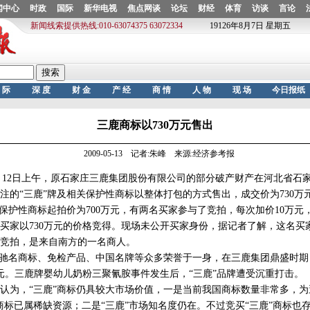
三鹿商标以730万元售出
2009-05-13 记者:朱峰 来源:经济参考报
12日上午，原石家庄三鹿集团股份有限公司的部分破产财产在河北省石
注的“三鹿”牌及相关保护性商标以整体打包的方式售出，成交价为730万
护性商标起拍价为700万元，有两名买家参与了竞拍，每次加价10万元
买家以730万元的价格竞得。现场未公开买家身份，据记者了解，这名买
竞拍，是来自南方的一名商人。
驰名商标、免检产品、中国名牌等众多荣誉于一身，在三鹿集团鼎盛时期
亿元。三鹿牌婴幼儿奶粉三聚氰胺事件发生后，“三鹿”品牌遭受沉重打击
为，“三鹿”商标仍具较大市场价值，一是当前我国商标数量非常多，为
商标已属稀缺资源；二是“三鹿”市场知名度仍在。不过竞买“三鹿”商标也