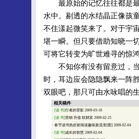
最原始的记忆往往都是最
水中。剔透的水结晶正像孩
不住漾起微笑来了。对于宇
堪一瞬。但只要借助知晓一
可将它转变为旷世难寻的惊
不知你有没有留意过，当
时，耳边应会隐隐飘来一阵
双眼吧，那只可由水咏唱的
相关稿件
·
[读 书]
行者的背影
2009-03-18
·
[读 书]
营销 升值 软财富
2009-02-25
·
春节读书热折射阅读趣味新流变[图]
2009-02-04
·
[读 书]
成长的智慧
2009-02-04