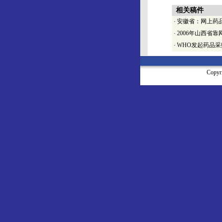
相关稿件
·
安徽省：网上药品
·
2006年山西省
·
WHO发起药品
Copy