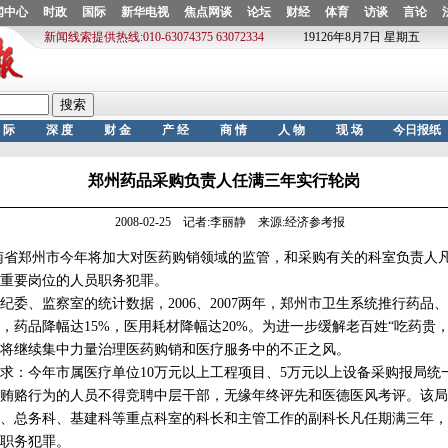
郑州药品采购负责人任满三年实行轮岗
2008-02-25 记者:李丽静 来源:经济参考报
省郑州市今年将加大对医药购销领域的监管，和采购有关的科室负责人
重要岗位的人员职务犯罪。
、监察室的统计数据，2006、2007两年，郑州市卫生系统推行药品
年底，药品降幅达15%，医用耗材降幅达20%。为进一步缓解老百姓“吃药贵
将继续集中力量治理医药购销和医疗服务中的不正之风。
：今年市属医疗单位10万元以上工程项目、5万元以上设备采购报局统
贿赂行为的人员不得竞聘中层干部，无缘年终评先和医德医风考评。该局
、总务科、基建科等重点科室的科长和主管工作的副科长凡任期满三年，
职务犯罪。