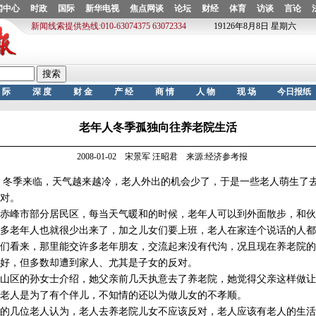
老年人冬季孤独向往养老院生活
2008-01-02 宋景军 汪昭君 来源:经济参考报
冬季来临，天气越来越冷，老人外出的机会少了，于是一些老人萌生了
对。
峰市部分居民区，每当天气暖和的时候，老年人可以到外面散步，和伙
多老年人也就很少出来了，加之儿女们要上班，老人在家连个说话的人都
们看来，那里能交许多老年朋友，交流起来没有代沟，况且现在养老院的
好，但多数却遭到家人、尤其是子女的反对。
区的孙女士介绍，她父亲前几天执意去了养老院，她觉得父亲这样做让
老人是为了有个伴儿，不知情的还以为做儿女的不孝顺。
几位老人认为，老人去养老院儿女不应该反对，老人应该有老人的生活