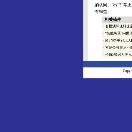
的认同。“出书”等
有裨益。
相关稿件
·
名模演绎瑰丽珠
·
“智能胸罩”问世
·
MSN携手YOK
·
索尼公司展示不
·
价值约180万美
Copy