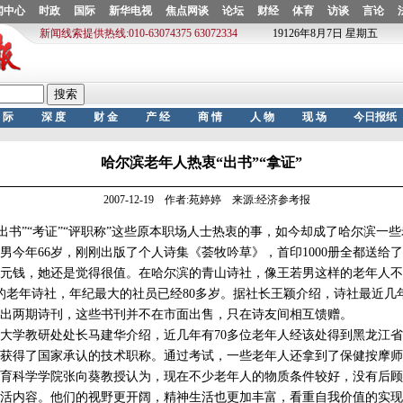
哈尔滨老年人热衷“出书”“拿证”
2007-12-19 作者:苑婷婷 来源:经济参考报
书”“考证”“评职称”这些原本职场人士热衷的事，如今却成了哈尔滨一
年66岁，刚刚出版了个人诗集《荟牧吟草》，首印1000册全都送给
0多元钱，她还是觉得很值。在哈尔滨的青山诗社，像王若男这样的老年人
成的老年诗社，年纪最大的社员已经80多岁。据社长王颖介绍，诗社最近几
出两期诗刊，这些书刊并不在市面出售，只在诗友间相互馈赠。
学教研处处长马建华介绍，近几年有70多位老年人经该处得到黑龙江省
获得了国家承认的技术职称。通过考试，一些老年人还拿到了保健按摩师
科学学院张向葵教授认为，现在不少老年人的物质条件较好，没有后顾
活内容。他们的视野更开阔，精神生活也更加丰富，看重自我价值的实现