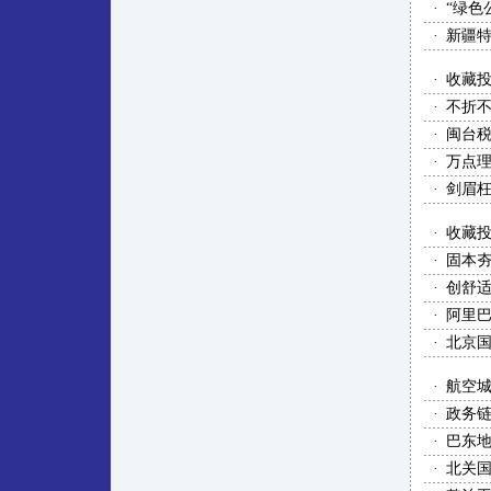
·
“绿色
·
新疆特
·
收藏
·
不折不
·
闽台
·
万点
·
剑眉
·
收藏
·
固本夯
·
创舒适
·
阿里巴
·
北京
·
航空
·
政务
·
巴东
·
北关国