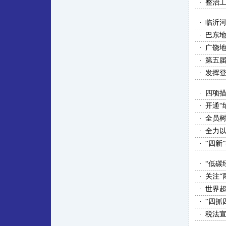
·
整治工
·
临沂
·
巴东
·
广饶
·
第五
·
发挥
·
四项
·
开通“
·
全员树
·
全力
·
“四新
·
“低碳
·
关注“
·
世界
·
“四抓
·
税法宣