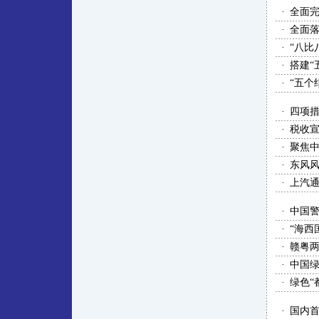
·
全面
·
全面
·
“八比
·
搭建“
·
“五个
·
四项
·
税收
·
聚焦
·
东风
·
上汽
·
中国
·
“海西
·
赣粤
·
中国
·
绿色“
·
国内首