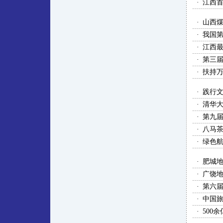
·
江西
·
山西
·
我国
·
江西
·
第三届
·
扶持
·
践行文
·
清华大
·
第九
·
八马
·
绿色
·
肥城
·
广饶
·
第六届
·
中国
·
500