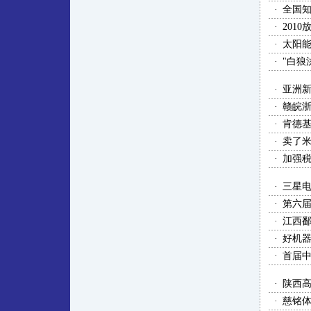
·
全国
·
201
·
太阳能
·
"白狼
·
亚洲
·
赣皖浙
·
肯德
·
卖了米
·
加强
·
三星电
·
第六
·
江西鄱
·
好机
·
首届
·
陕西
·
慈铭