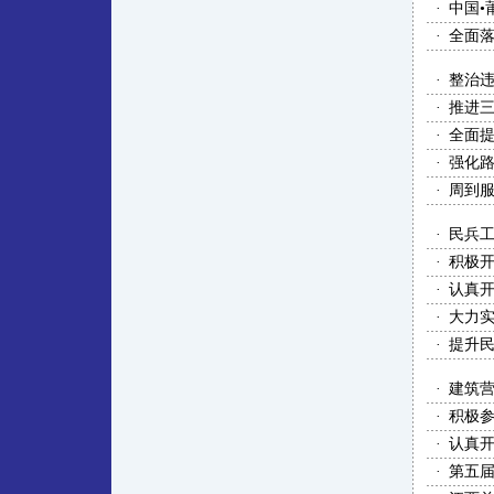
·
中国•
·
全面
·
整治
·
推进
·
全面
·
强化
·
周到
·
民兵
·
积极
·
认真
·
大力实
·
提升民
·
建筑
·
积极参
·
认真
·
第五