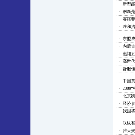
·
新型
·
创新
·
赛诺
·
呼和浩
·
东盟成
·
内蒙
·
燕翔五
·
高世
·
舒服
·
中国
·
200
·
北京凯
·
经济
·
我国
·
联纵
·
雅天