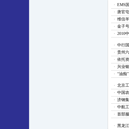
·
EMS
·
唐官
·
维信
·
金子
·
201
·
中行
·
贵州
·
依托
·
兴业
·
“油痴
·
北京
·
中国
·
济钢
·
中航
·
首部
·
黑龙