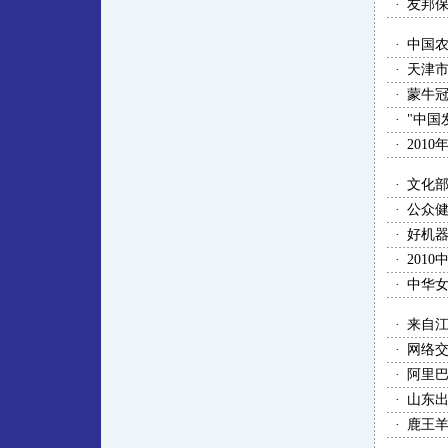
·
友邦
·
中国
·
天津
·
蒙牛冠
·
"中国
·
201
·
文化
·
公众
·
好机
·
201
·
中华
·
来自
·
网络
·
阿里巴巴
·
山东
·
鹿王