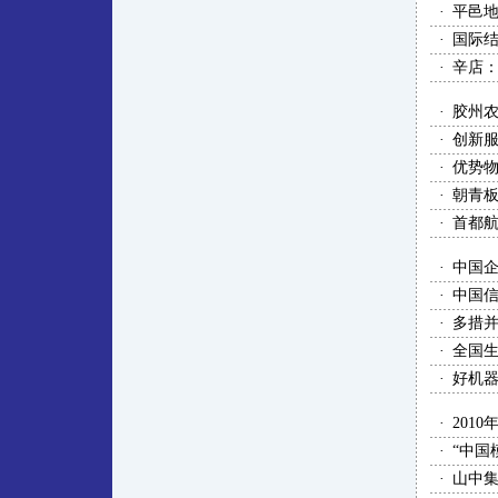
·
平邑
·
国际
·
辛店：
·
胶州
·
创新服
·
优势
·
朝青
·
首都航
·
中国
·
中国
·
多措并
·
全国生
·
好机
·
201
·
“中国
·
山中