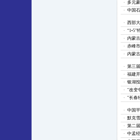
·
多元
·
中国石
·
西部
·
“1•
·
内蒙古
·
赤峰
·
内蒙
·
第三届
·
福建开
·
银湖
·
"改变
·
"长春
·
中国平
·
默克雪
·
第二届
·
中孟