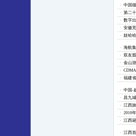
·
中国
·
第二十
·
数字
·
安徽
·
娃哈哈
·
海航
·
双友
·
金山游
·
CDM
·
福建省
·
中国-
·
昌九
·
江西
·
201
·
江西
·
江西