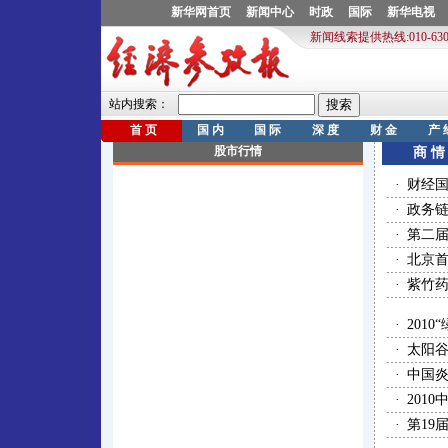
商 情
·
财经
·
政务
·
第二届
·
北京首
·
紫竹药
·
201
·
太阳谷
·
中国炎
·
201
·
第19