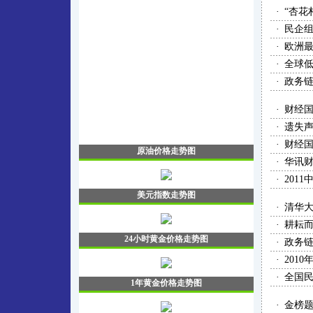
·
“杏花
·
民企组
·
欧洲最
·
全球低
·
政务
·
财经国
·
遗失
·
财经
·
华讯
·
201
·
清华大
·
耕耘而
·
政务
·
201
·
全国
·
金榜题