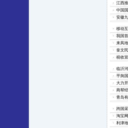
·
江西推
·
中国
·
安徽九
·
移动互
·
我国
·
来凤
·
奎文民
·
税收宣
·
临沂
·
平舆国
·
大力开
·
商帮
·
青岛
·
跨国
·
淘宝
·
利津地