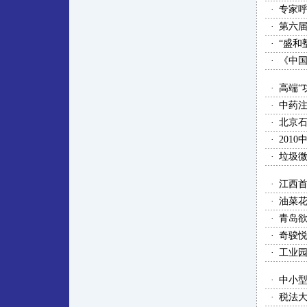
·
专家
·
第六届
·
“盛和
·
《中国
·
高端“
·
中药
·
北京
·
201
·
垃圾
·
江西
·
油菜
·
青岛
·
奇骏
·
工业园
·
中小
·
税法大