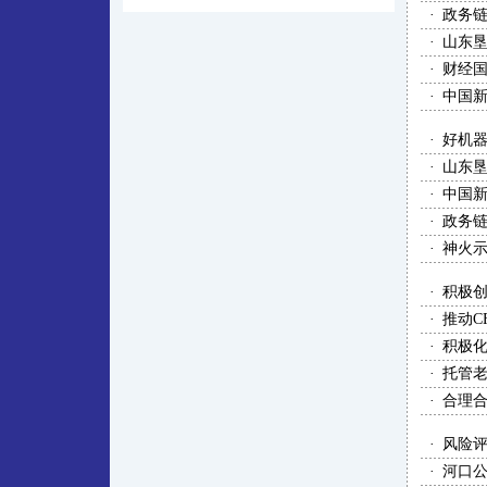
·
政务
·
山东
·
财经
·
中国新
·
好机
·
山东
·
中国新
·
政务
·
神火
·
积极创
·
推动C
·
积极
·
托管
·
合理
·
风险
·
河口