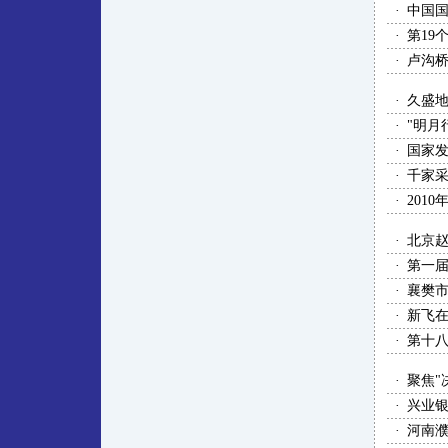
·
中国国
·
第19
·
卢沟桥
·
久盛
·
"明月
·
国家发
·
千家
·
201
·
北京
·
第一
·
襄樊
·
新飞
·
第十八
·
聚焦"
·
兴业
·
河南