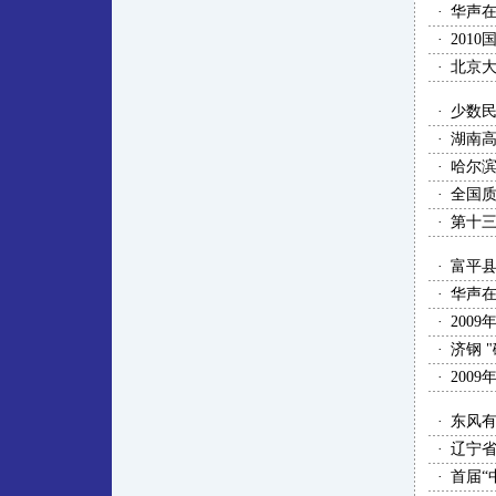
·
华声
·
201
·
北京
·
少数
·
湖南
·
哈尔滨
·
全国
·
第十三
·
富平
·
华声在
·
200
·
济钢 
·
200
·
东风有
·
辽宁
·
首届“