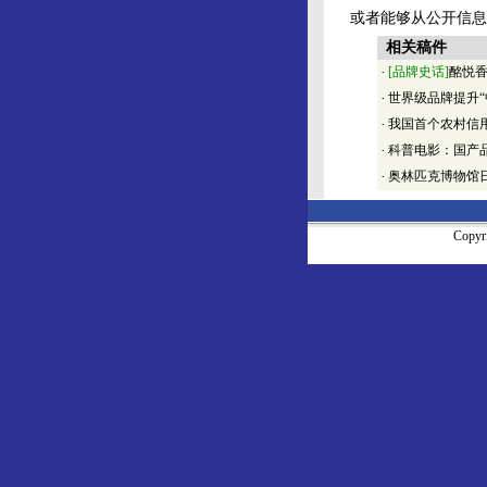
或者能够从公开信息
相关稿件
·
[品牌史话]
酩悦
·
世界级品牌提升“
·
我国首个农村信
·
科普电影：国产
·
奥林匹克博物馆
Copy