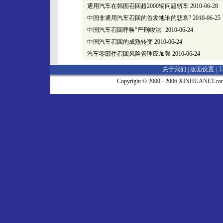
·
通用汽车在韩国召回超2000辆问题轿车
2010-06-28
·
中国非通用汽车召回的首发地谁的悲哀?
2010-06-25
·
中国汽车召回呼唤"严刑峻法"
2010-06-24
·
中国汽车召回的成熟转变
2010-06-24
·
汽车零部件召回风险管理应加强
2010-06-24
关于我们 |
版面设置
|
Copyright © 2000 - 2006 XINHUA