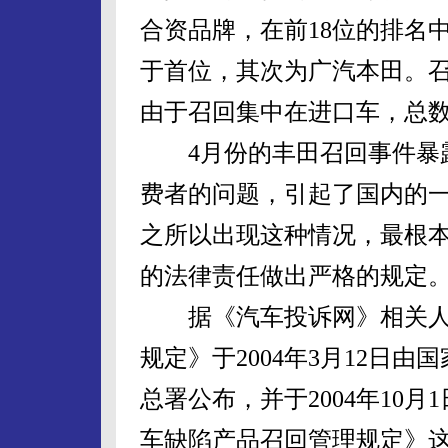
合资品牌，在前18位的排名
于首位，其次为广汽本田。召
由于召回集中在进口车，总
4月份的丰田召回事件暴露
费者的问题，引起了国内的
之所以出现这种情况，最根
的法律责任做出严格的规定
据《汽车投诉网》相关人
规定》于2004年3月12日
总署公布，并于2004年10
车缺陷产品召回管理规定》