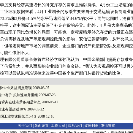
度支持经济高速增长的补充库存的需求是难以持续。4月份工业增速的
工业细项数据来看，4月工业增长的放缓主要来自于交通运输设备制造业
3.2%和3月份51.5%的水平迅速回落至34.6%的水平；而与此同时，消
持平，这中间应该主要反映了补充存货的差异。此外，4 月份大宗商品的
甚至出现了同比负增长的局面，可能也一定程度暗示补充存货的力量正
供需状况及地产等宏观调控政策的影响，安信证券猜测称，从环比意义
；但考虑房地产市场的调整前景、企业部门的资产负债情况以及宏观调控
可能性依旧不大。
有限公司董事长兼首席经济学家孙飞认为，中国金融部门提高存款准备
了信贷能力，并从而影响实业部门的资金链。“我认为宏观调控还可以再
控可以尝试以精准调控来改善中国各个生产部门从银行贷款的比例。
加快企业效益拐点隐现
2009-08-07
稳中有升 拟加速兼并重组
2009-07-23
速背离在经济萧条期是常态
2009-06-17
速有望超过10％
2009-05-22
我国工业增速回落至5.4％
2008-12-16
关于我们 |
版面设置
|
工作人员
|
联系我们
|
媒体刊例
|
友情链接
right © 2000 - 2006 XINHUANET.com All Rights Reserved. 制作单位：新华通讯