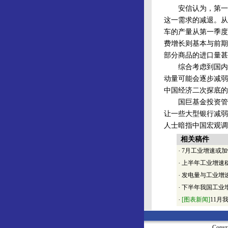
安信认为，第一季
这一需求的减退。从
车的产量从第一季度7
费增长则基本与前期
部分商品的进口量
综合考虑到国内总
动量可能会逐步减弱
中国经济二次探底的
国巨基金投资管理
让一些大型银行减弱
人士暗指中国宏观调
相关稿件
·
7月工业增速或
·
上半年工业增速
·
发电量与工业增
·
下半年我国工业增
·
[图表新闻]
11月
Copy