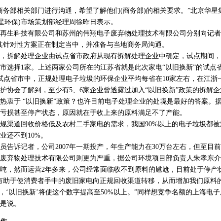
部相关部门进行沟通，希望了解他们(商务部)的相关要求。”北京华星
华星环保)市场策划部经理周徐昨日表示。
生科技有限公司和苏州的伟翔电子废弃物处理技术有限公司分别向记者
其针对性方案正在制定当中，并准备与当地商务局沟通。
拆解处理企业由试点省市政府从现有拆解处理企业中确定，试点期间，
城市选择1家。上述两家公司所在的江苏省就是此次家电“以旧换新”的试点
点省市中，正规处理电子垃圾的环保企业平均每省在10家左右，在江浙
护协会了解到，至少有5、6家企业曾透露过加入“以旧换新”政策的拆解
衷于 “以旧换新”政策？也许目前电子处理企业的处境是最好的答案。
亏损甚至停产状态，原因就在于收上来的原料满足不了产能。
渠道回收价格低及农村二手家电的需求，我国90%以上的电子垃圾都被
业还不到10%。
诉记者，公司2007年一期投产，年生产能力在30万台左右，但至目前
废弃物处理技术有限公司则更为严重，据公司环境项目部负责人朱孝东介
00吨，然而运营2年多来，公司经常面临收不到原料的尴尬，目前处于停产
助于使消费者手中的废旧家电向正规回收渠道转移，从而增加我们原料
右，‘以旧换新’将使这个数字提高至50%以上。”同样想竞争名额的上海电
是说。