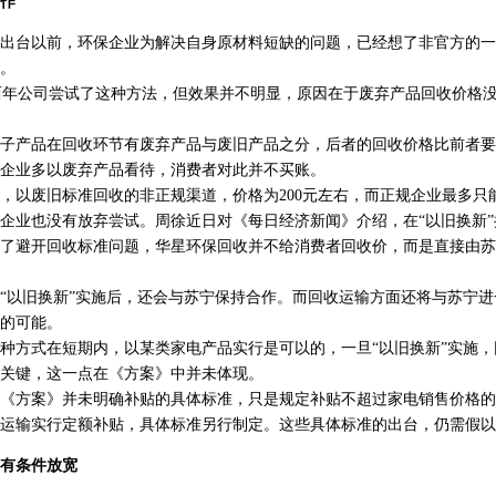
作
台以前，环保企业为解决自身原材料短缺的问题，已经想了非官方的一
。
年公司尝试了这种方法，但效果并不明显，原因在于废弃产品回收价格没
产品在回收环节有废弃产品与废旧产品之分，后者的回收价格比前者要
企业多以废弃产品看待，消费者对此并不买账。
废旧标准回收的非正规渠道，价格为200元左右，而正规企业最多只能
业也没有放弃尝试。周徐近日对《每日经济新闻》介绍，在“以旧换新”
了避开回收标准问题，华星环保回收并不给消费者回收价，而是直接由苏
以旧换新”实施后，还会与苏宁保持合作。而回收运输方面还将与苏宁进
的可能。
方式在短期内，以某类家电产品实行是可以的，一旦“以旧换新”实施，
关键，这一点在《方案》中并未体现。
方案》并未明确补贴的具体标准，只是规定补贴不超过家电销售价格的1
运输实行定额补贴，具体标准另行制定。这些具体标准的出台，仍需假以
有条件放宽