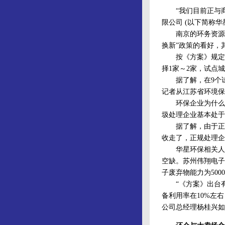
“我们目前正与商务
限公司 (以下简称
南京的环务资源再
换新”政策的看好，
按《方案》规定，
择1家～2家，试点
据了解，在9个试
记者从江苏省环境保
环保企业为什么热
圾处理企业基本处于
据了解，由于正规
收走了，正规处理企
华星环保相关人员告
空缺。苏州伟翔电子
子废弃物能力为50
“《方案》出台有
备利用率在10%左
公司总经理杨桂兴如