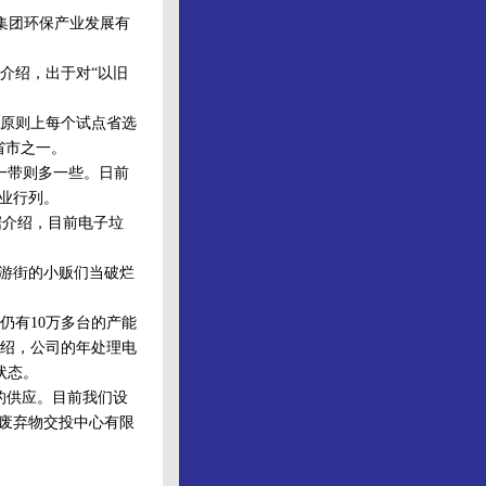
集团环保产业发展有
介绍，出于对“以旧
原则上每个试点省选
省市之一。
一带则多一些。日前
企业行列。
据介绍，目前电子垃
游街的小贩们当破烂
仍有10万多台的产能
绍，公司的年处理电
状态。
的供应。目前我们设
子废弃物交投中心有限