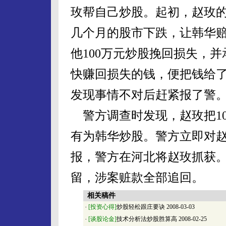
玫帮自己炒股。起初，赵玫
几个月的股市下跌，让韩华
他100万元炒股挽回损失，
快赚回损失的钱，便把钱给
发现事情不对后赶紧报了警
警方调查时发现，赵玫把10
有为韩华炒股。警方立即对赵
报，警方在河北将赵玫抓获
留，涉案赃款全部追回。
相关稿件
·
[投资心得]
炒股轻松跟庄要诀
2008-03-03
·
[谈股论金]
技术分析法炒股胜算高
2008-02-25