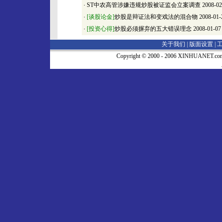
·
ST中农高管涉嫌违规炒股被证监会立案调查
2008-02
·
[谈股论金]
炒股是辩证法和变戏法的混合物
2008-01-
·
[投资心得]
炒股必须摒弃的五大错误理念
2008-01-07
关于我们 |
版面设置
|
Copyright © 2000 - 2006 XINHUA