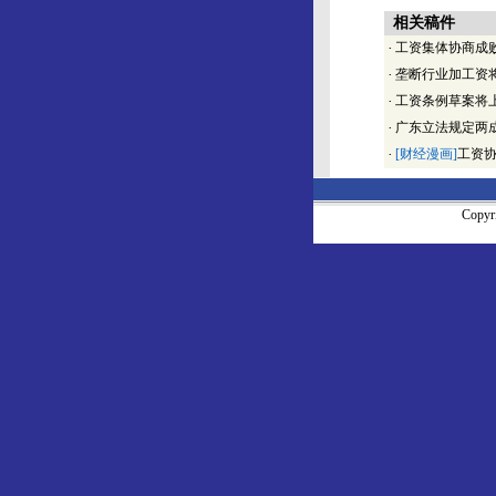
相关稿件
·
工资集体协商成
·
垄断行业加工资
·
工资条例草案将
·
广东立法规定两
·
[财经漫画]
工资
Copy