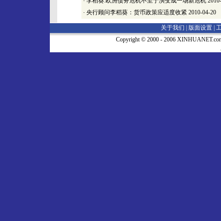
·
李稻葵:欧洲债务危机不至于演变成一场新危机
2010-
·
央行顾问李稻葵：货币政策应适度收紧
2010-04-20
关于我们 |
版面设置
|
Copyright © 2000 - 2006 XINHUA