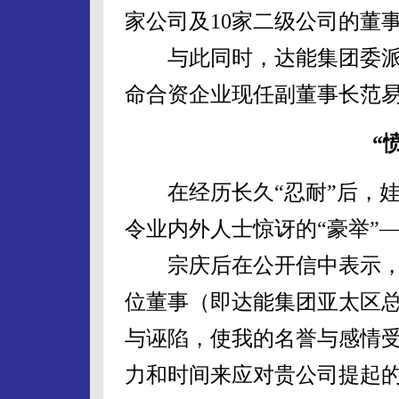
家公司及10家二级公司的董
与此同时，达能集团委派
命合资企业现任副董事长范
“
在经历长久“忍耐”后，娃
令业内外人士惊讶的“豪举”—
宗庆后在公开信中表示，“
位董事（即达能集团亚太区
与诬陷，使我的名誉与感情
力和时间来应对贵公司提起