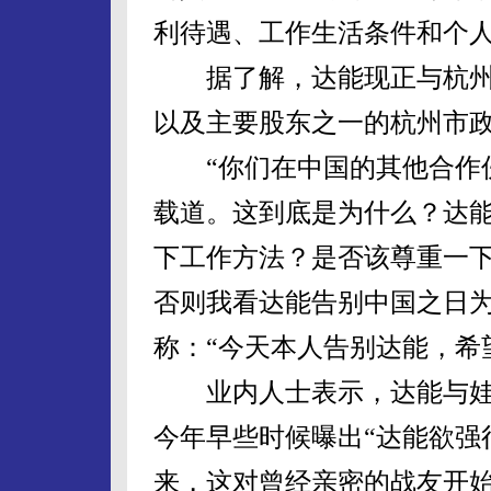
利待遇、工作生活条件和个人
据了解，达能现正与杭州
以及主要股东之一的杭州市
“你们在中国的其他合作伙
载道。这到底是为什么？达
下工作方法？是否该尊重一
否则我看达能告别中国之日为
称：“今天本人告别达能，希
业内人士表示，达能与娃哈
今年早些时候曝出“达能欲强
来，这对曾经亲密的战友开