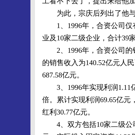
工看不下去了，提出来给他
为此，宗庆后列出了他与
1、1996年，合资公司仅
业及10家二级企业，合计39
2、1996年，合资公司的销
的销售收入为140.52亿元人
687.58亿元。
3、1996年实现利润1.11亿元
倍。累计实现利润69.65亿元
红利30.77亿元。
4、双方包括10家二级公司