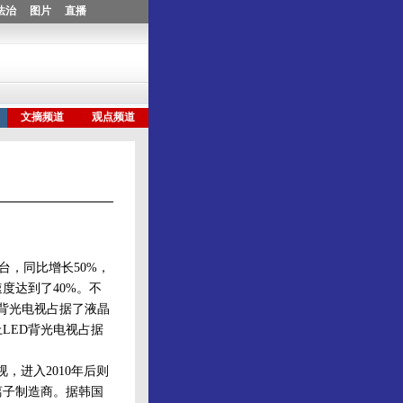
台，同比增长50%，
速度达到了40%。不
D背光电视占据了液晶
上LED背光电视占据
，进入2010年后则
离子制造商。据韩国