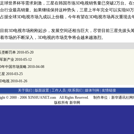
足球世界杯等需求刺激，三星在韩国市场3D电视销售量已突破2万台。在
万台行业最高销量。如果继续保持这种势头，三星上半年完全可以实现60万
占据全球3D电视市场九成以上份额，今年有望在3D电视市场再次重现去年
前3D电视市场刚刚起步，发展空间还相当巨大，尽管目前三星先拔头
着市场的不断深入，3D电视的市场竞争将会越来越激烈。
反垄断罚单
2010-05-20
进军新产业
2010-05-12
10年中国市场策略
2010-04-08
三星
2010-03-25
D电视
2010-01-26
关于我们 |
版面设置
|
工作人员
|
联系我们
|
媒体刊例
|
友情链接
right © 2000 - 2006 XINHUANET.com All Rights Reserved. 制作单位：新华通讯
版权所有 新华网