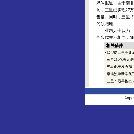
媒体报道，由于南非
旬，三星已实现27
售量。同时，三星将
的领跑地。
业内人士认为，目
的步伐并不相同，随
相关稿件
·
欧盟给三星等开
·
三星210亿美元
·
三星电子发布20
·
李健熙重新掌舵
·
三星：最早推出3
Copy