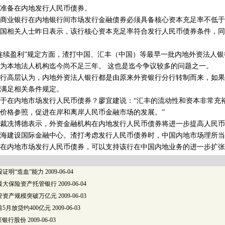
准备在内地发行人民币债券。
业银行在内地银行间市场发行金融债券必须具备核心资本充足率不低于
国相关人士昨日表示，该行核心资本充足率符合发行人民币债券条件，同
盈利”规定方面，渣打中国、汇丰（中国）等最早一批内地外资法人银行于
为本地法人机构迄今尚不足三年。 这也是迄今争议较多的问题之一。
高层认为，内地外资法人银行都是由原来外资银行分行转制而来，如果
满足相关条件规定。
在内地市场发行人民币债券？廖宜建说：“汇丰的流动性和资本非常充
价格参照，促进在岸和离岸人民币金融市场的发展。”
冼博德表示，外资金融机构在内地发行人民币债券将进一步提高人民币
海建设国际金融中心。渣打考虑发行人民币债券时，中国内地市场理所当
在内地市场发行人民币债券，可以支持该行在中国内地业务的进一步扩张
证明“造血”能力
2009-06-04
最大保险资产托管银行
2009-06-04
管资产规模突破万亿元
2009-06-03
5月放贷约400亿元
2009-06-03
克莱银行股份
2009-06-03