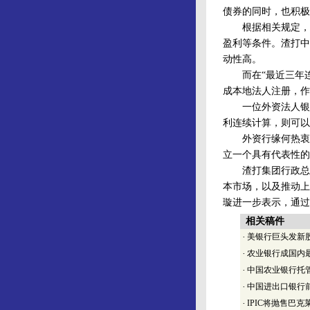
债券的同时，也积极
根据相关规定，商
盈利等条件。渣打中
动性高。
而在“最近三年连续
成本地法人注册，作
一位外资法人银行
利连续计算，则可以
外资行缘何热衷于
立一个具有代表性的
渣打集团行政总裁
本市场，以及推动上
璇进一步表示，通过
相关稿件
·
美银行巨头发新股
·
农业银行成国内
·
中国农业银行托
·
中国进出口银行前
·
IPIC将抛售巴