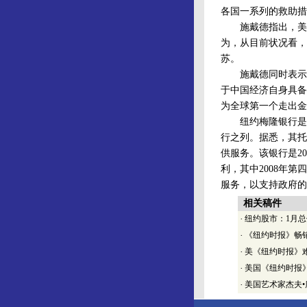
各国一系列的救助措
施戴德指出，美国
为，从目前状况看，
苏。
施戴德同时表示，
于中国经济自身具备
为全球第一个走出金
纽约梅隆银行是全
行之列。据悉，其托
供服务。该银行是2
利，其中2008年
服务，以支持政府的
相关稿件
·
纽约股市：1月总
·
《纽约时报》畅
·
美《纽约时报》难
·
美国《纽约时报》
·
美国艺术家杰夫