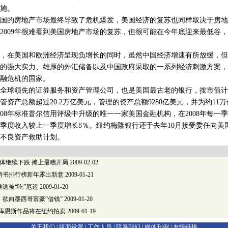
施。
的房地产市场最终导致了危机爆发，美国经济的复苏也同样取决于房地
2009年很难看到美国房地产市场的复苏，但很可能在今年底迎来最低谷，并
在美国和欧洲经济呈现负增长的同时，虽然中国经济增速有所放缓，但
的强大实力、雄厚的外汇储备以及中国政府采取的一系列经济刺激方案，
融危机的国家。
球领先的证券服务和资产管理公司，也是美国最古老的银行，按市值计
管资产总额超过20.2万亿美元，管理的资产总额9280亿美元，并为约11
008年标准普尔信用评级中升级的唯一一家美国金融机构，在2008年每一
第四季度收入较上一季度增长8％。纽约梅隆银行还于去年10月接受委任向
不良资产救助计划。
体继续下跌 摊上最糟开局
2009-02-02
销书排行榜新年露出新意
2009-01-21
逃被“吃”厄运
2009-01-20
欲向墨西哥富豪“借钱”
2009-01-20
•库恩斯作品将在纽约拍卖
2009-01-19
关于我们 |
版面设置
|
工作人员
|
联系我们
|
媒体刊例
|
友情链接