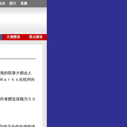
海的联泰大都会人
 Ｍａｒｋｓ在杭州向
作者赠送保额为５０
与中方合作伙伴的谈