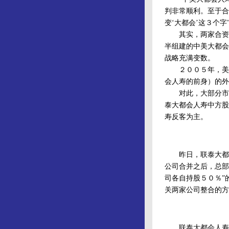
判非常顺利。至于合
变‘大都会’这３个字
其实，两家合资寿
半组建的中美大都会
战略充满变数。
２００５年，美国
会人寿的前身）的外
对此，大部分市场
泰大都会人寿中方股
寿反客为主。
昨日，联泰大都会
公司合并之后，总部
司各自持股５０％”
关两家公司整合的方
联泰大都会人寿浙