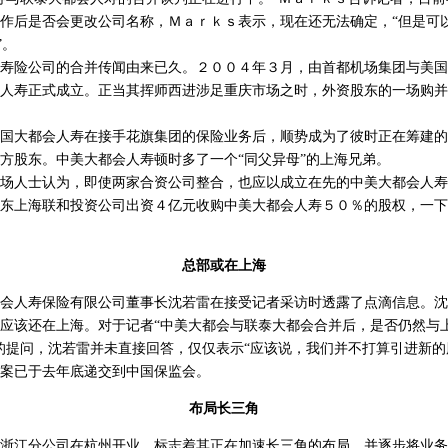
作后是否会更改公司名称，Ｍａｒｋｓ表示，现在还无法确定，“但是可
”。
险公司的合并传闻由来已久。２００４年３月，由首都机场集团与美国
人寿正式成立。正当其挥师西进涉足重庆市场之时，外资股东的一场购并
大都会人寿在接手花旗集团的保险业务后，顺势成为了彼时正在筹建的
方股东。中美大都会人寿顿时多了一个“同父异母”的上海兄弟。
人士认为，即使两家合资公司整合，也应以成立在先的中美大都会人寿
东上海联和投资公司出资４亿元收购中美大都会人寿５０％的股权，一下
总部或在上海
人寿保险有限公司董事长沈若雷在接受记者采访时透露了点滴信息。沈
应该还在上海。对于记者“中美大都会与联泰大都会合并后，是否仍然与
的提问，沈若雷并未直接回答，仅仅表示“应该说，我们并不打算引进新的
案已于去年底递交到中国保监会。
布局长三角
江分公司在杭州开业，标志着其正在加速长三角的布局，并逐步将业务