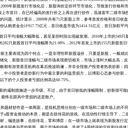
%。但2009年新股发行市场化后，新股询价定价环节市场化，导致发行价格和
股上市首日，在已经偏高的发行价之上再次进行炒作，迅速套牢二级市场
的问题。统计显示，2009年共有71只新股上市，参考首发价格和首日收
认购资金合计917.75亿元，首日收盘市值为1414.31亿元，首日加权平均涨
日平均涨幅大幅降低，甚至某些时段出现破发潮。2010年上市的349只
上市的282只新股首日平均涨幅降为21.08%，2012年首发上市的155只新股首日
新主要表现为四个特点，一是非理性即新股溢价，只要是新股，一般就比
绪化，新股首日涨幅与二级市场表现密切相关，市场上涨时大幅走高，反
般都有游资甚至机构在幕后推波助澜，并非全怪散户投资者热衷炒新；四
，中小投资者是炒新行为中最主要的利益受损方，以博彩心态参与炒新，
以下的个人投资者亏损比例高达60.75%。
新的遏制措施进一步升级。不过，由于首日较低的涨幅限制，炒新很可能
”，最终在跟风中受损的还是散户。
和题材炒作是一体两面，是投机思维分别在一级市场和二级市场上的不同
于a股资金推动的本质，都是击鼓传花的游戏。在流动性行情主导下，二
材，编造故事，击鼓传花，零和博弈；在一级市场上就表现为新股发行定
者共同参与恶炒新股。两个市场的扭曲，造就了A股错误的定价和估值体