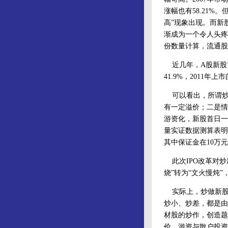
涨幅也有58.21
高”现象出现。而新
渐成为一个令人头疼
份数量计算，流通股份
近几年，A股新股首
41.9%，2011年
可以看出，所谓炒
有一定溢价；二是情
游资化，新股首日一
量实证数据测算表明
其中保证金在10万元
此次IPO改革对炒
烧”转为“文火慢炖
实际上，炒做新股
炒小、炒差，都是由
材股的炒作，创造题
价，游资与散户投资