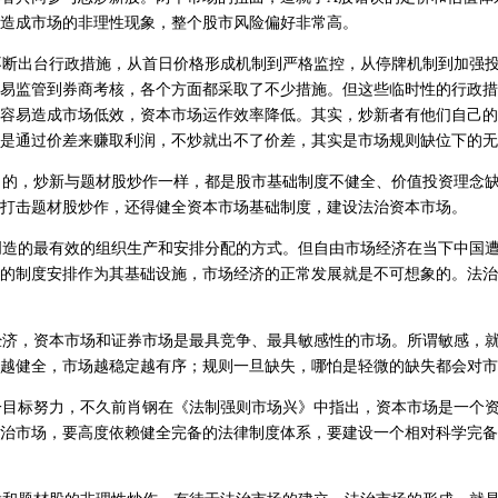
造成市场的非理性现象，整个股市风险偏好非常高。
断出台行政措施，从首日价格形成机制到严格监控，从停牌机制到加强投
易监管到券商考核，各个方面都采取了不少措施。但这些临时性的行政措
容易造成市场低效，资本市场运作效率降低。其实，炒新者有他们自己的
是通过价差来赚取利润，不炒就出不了价差，其实是市场规则缺位下的无
的，炒新与题材股炒作一样，都是股市基础制度不健全、价值投资理念缺
打击题材股炒作，还得健全资本市场基础制度，建设法治资本市场。
造的最有效的组织生产和安排分配的方式。但自由市场经济在当下中国遭
的制度安排作为其基础设施，市场经济的正常发展就是不可想象的。法治
济，资本市场和证券市场是最具竞争、最具敏感性的市场。所谓敏感，就
越健全，市场越稳定越有序；规则一旦缺失，哪怕是轻微的缺失都会对市
目标努力，不久前肖钢在《法制强则市场兴》中指出，资本市场是一个资
治市场，要高度依赖健全完备的法律制度体系，要建设一个相对科学完备