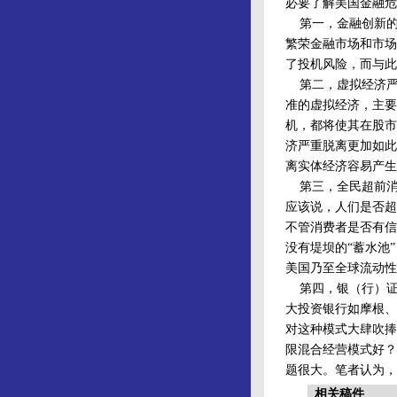
必要了解美国金融危
第一，金融创新的
繁荣金融市场和市场
了投机风险，而与此
第二，虚拟经济严
准的虚拟经济，主要
机，都将使其在股市
济严重脱离更加如此
离实体经济容易产生
第三，全民超前消
应该说，人们是否超
不管消费者是否有信
没有堤坝的“蓄水池
美国乃至全球流动性
第四，银（行）证
大投资银行如摩根、
对这种模式大肆吹捧
限混合经营模式好？
题很大。笔者认为，
相关稿件