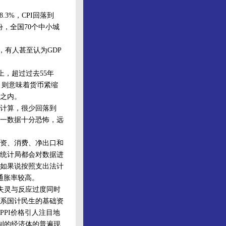
3%，CPI回落到
份，全国70个中小城
，有人甚至认为GDP
上，超过过去55年
，则意味着货币紧缩
之内。
计算，很少回落到
这一数据十分恐怖，远
资、消费、净出口和
家统计局都会对数据进
。如果说按照支出法计
通胀率较高。
失灵与反应过度同时
系国计民生的基础资
PI价格引人注目地
制的经济体的普遍现