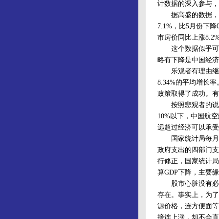
计数据的深入参与，
据高盛的数据，我国二
7.1%，比5月份下
市房价同比上涨8.2
这个数据似乎可以让
略有下降是中国经济
乐观者有理由继续保
8.34%的平均增
政策取得了成功。有
按照悲观者的说法
10%以下，中国航
远超过经济可以承受
国家统计局每月公
政府支出的四部门支
行修正，国家统计局
算GDP下降，主要
股市心脏没有必要随
存在。事实上，为了
源价格，连方便面等
接连上涨，却不会直