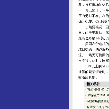
象，只有市场到达临
可以预计，下半年
压力无时不在。在为
惕。GDP、CPI
仍然要强调，国际
日，由于美联储主席
最高位每桶147美元
美国次贷危机的深
球日益恶化的通胀势
退。一场无可挽回的
只不过，此时，国家
10%以上的GDP
通胀的繁荣假象时，
收激励机制。
相关稿件
·
[股市•2008-0
·
[沪深股市•2008
·
A股市场估值重
·
希望股市稳定？