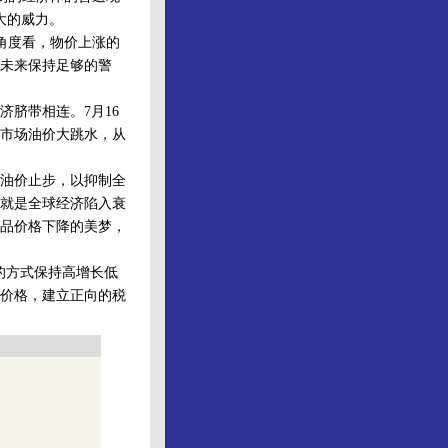
大的威力。
角度看，物价上涨的
未来保持足够的警
脐带相连。7月16
市场油价大跳水，从
油价止步，以抑制全
就是全球经济陷入衰
品价格下降的美梦，
的方式保持高增长低
价格，建立正向的税