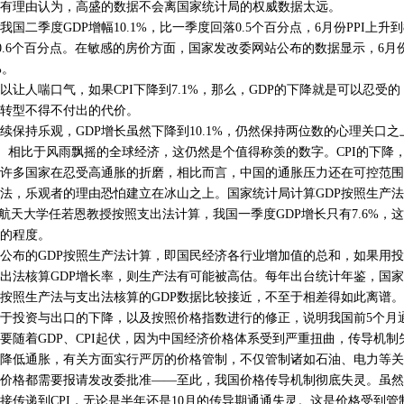
有理由认为，高盛的数据不会离国家统计局的权威数据太远。
季度GDP增幅10.1%，比一季度回落0.5个百分点，6月份PPI上升到8.
降0.6个百分点。在敏感的房价方面，国家发改委网站公布的数据显示，6月
%。
人喘口气，如果CPI下降到7.1%，那么，GDP的下降就是可以忍受的
转型不得不付出的代价。
持乐观，GDP增长虽然下降到10.1%，仍然保持两位数的心理关口之
长率。相比于风雨飘摇的全球经济，这仍然是个值得称羡的数字。CPI的下降
许多国家在忍受高通胀的折磨，相比而言，中国的通胀压力还在可控范围
，乐观者的理由恐怕建立在冰山之上。国家统计局计算GDP按照生产法
空航天大学任若恩教授按照支出法计算，我国一季度GDP增长只有7.6%，
的程度。
布的GDP按照生产法计算，即国民经济各行业增加值的总和，如果用投
出法核算GDP增长率，则生产法有可能被高估。每年出台统计年鉴，国
按照生产法与支出法核算的GDP数据比较接近，不至于相差得如此离谱
缘于投资与出口的下降，以及按照价格指数进行的修正，说明我国前5个月
着GDP、CPI起伏，因为中国经济价格体系受到严重扭曲，传导机制
降低通胀，有关方面实行严厉的价格管制，不仅管制诸如石油、电力等关
价格都需要报请发改委批准——至此，我国价格传导机制彻底失灵。虽然P
接传递到CPI，无论是半年还是10月的传导期通通失灵。这是价格受到管