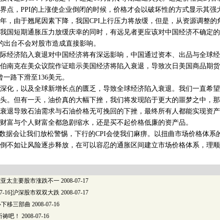
界点，PPI的上涨使企业倒闭的时候，价格才会以破坏性的方式显示其强
，由于翘尾因素下降，我国CPI上行压力将放缓，但是，从资源调整的
我国短期通胀压力放缓庆幸的同时，有远见者更应该对中国经济不确定的
数据的出台不会对股市造成直接影响。
经济陷入衰退对中国经济将有深远影响，中国通过资本、出品与全球经济
伯南克在美众议院作证暗示美国经济将陷入衰退，导致次日美国商品期货
曾一路下滑至136美元。
化，以及全球新增长点的匮乏，导致全球经济陷入衰退。我们一直希望
头。但有一天，油价真的大幅下挫，我们将发现陷于更大的噩梦之中，那
衰退导致石油需求与石油价格无可挽回的下挫，最终所有人都能实现资产
财富与个人财富全都急剧缩水，还是买不起价格低廉的资产品。
数据会让我们放松警惕，下行的CPI会使我们麻痹。以扭曲市场价格体系
倒不如让风险逐步释放，在可以容忍的通胀区间建立市场价格体系，理顺
7-16]亚太主要股市涨跌不一
2008-07-17
-07-16]沪深股市双双大跌
2008-07-17
心下移三部曲
2008-07-16
祈祷吧！
2008-07-16