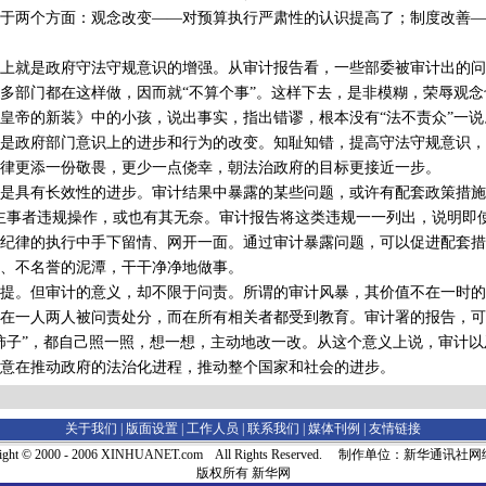
两个方面：观念改变——对预算执行严肃性的认识提高了；制度改善—
就是政府守法守规意识的增强。从审计报告看，一些部委被审计出的问
多部门都在这样做，因而就“不算个事”。这样下去，是非模糊，荣辱观
皇帝的新装》中的小孩，说出事实，指出错谬，根本没有“法不责众”一
是政府部门意识上的进步和行为的改变。知耻知错，提高守法守规意识，
律更添一份敬畏，更少一点侥幸，朝法治政府的目标更接近一步。
具有长效性的进步。审计结果中暴露的某些问题，或许有配套政策措施
主事者违规操作，或也有其无奈。审计报告将这类违规一一列出，说明即
纪律的执行中手下留情、网开一面。通过审计暴露问题，可以促进配套措
、不名誉的泥潭，干干净净地做事。
。但审计的意义，却不限于问责。所谓的审计风暴，其价值不在一时的
在一人两人被问责处分，而在所有相关者都受到教育。审计署的报告，可
柿子”，都自己照一照，想一想，主动地改一改。从这个意义上说，审计
意在推动政府的法治化进程，推动整个国家和社会的进步。
关于我们 |
版面设置
|
工作人员
|
联系我们
|
媒体刊例
|
友情链接
right © 2000 - 2006 XINHUANET.com All Rights Reserved. 制作单位：新华通讯
版权所有 新华网