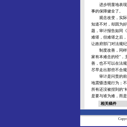
进步明显地表现于
事的保障健全了。
观念改变，实际上
知道不对，却因为好
题，审计报告如同《
难堪，但难堪之后，
让政府部门对法规纪
制度改善，同样是
家有本难念的经”，
善，也不可以在法规
尽早走出那些不合规
审计是问责的前提
地震慑违规行为；不
所有还没被捏到的“
是要与谁为难，而是
相关稿件
Copy