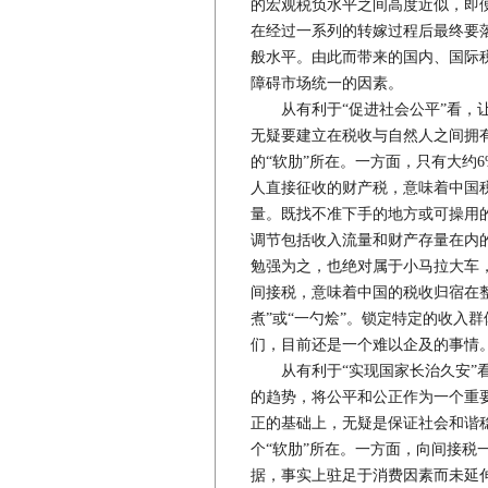
的宏观税负水平之间高度近似，即
在经过一系列的转嫁过程后最终要
般水平。由此而带来的国内、国际税
障碍市场统一的因素。
从有利于“促进社会公平”看，让
无疑要建立在税收与自然人之间拥
的“软肋”所在。一方面，只有大约
人直接征收的财产税，意味着中国
量。既找不准下手的地方或可操用
调节包括收入流量和财产存量在内
勉强为之，也绝对属于小马拉大车，
间接税，意味着中国的税收归宿在
煮”或“一勺烩”。锁定特定的收入
们，目前还是一个难以企及的事情
从有利于“实现国家长治久安”看
的趋势，将公平和公正作为一个重
正的基础上，无疑是保证社会和谐
个“软肋”所在。一方面，向间接税
据，事实上驻足于消费因素而未延