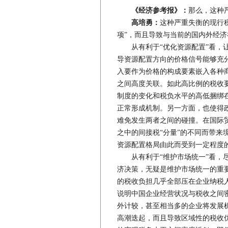
《经济参考报》：
那么，这种
高培勇：
这种严重失衡的现行
项”，而且导致与当前的国内外经
从有利于“优化资源配置”看，让
导资源配置方向的价格信号能够充分
入要作为价格的构成要素嵌入各种
之间高度关联。如此高比例的税收要
制度的变化和税负水平的高低捆绑
正常形成机制。另一方面，也使得
难免发生两者之间的碰撞。在国际
之中的间接税“分量”的不同而带来
资源配置格局由此而受到一定程度
从有利于“维护市场统一”看，尽
济决策，无疑是维护市场统一的重要
的税收负担几乎全部压在企业纳税人
说明中国企业经营状况与税收之间
外计较，甚至相当多的企业将发展
高潮迭起，而且导致区域性的税收