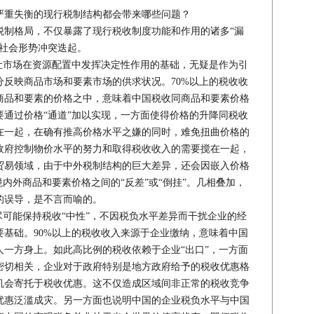
严重失衡的现行税制结构都会带来哪些问题？
税制格局，不仅暴露了现行税收制度功能和作用的诸多“漏
济社会形势冲突迭起。
市场在资源配置中发挥决定性作用的基础，无疑是作为引
反映商品市场和要素市场的供求状况。70%以上的税收收
商品和要素的价格之中，意味着中国税收同商品和要素价格
通过价格“通道”加以实现，一方面使得价格的升降同税收
在一起，在确有推高价格水平之嫌的同时，难免扭曲价格的
政府控制物价水平的努力和取得税收收入的需要搅在一起，
贸易领域，由于中外税制结构的巨大差异，还会因嵌入价格
境内外商品和要素价格之间的“反差”或“倒挂”。几相叠加，
的误导，是不言而喻的。
可能保持税收“中性”，不因税负水平差异而干扰企业的经
基础。90%以上的税收收入来源于企业缴纳，意味着中国
一方身上。如此高比例的税收依赖于企业“出口”，一方面
密切相关，企业对于政府特别是地方政府给予的税收优惠格
机会寄托于税收优惠。这不仅造成区域间非正常的税收竞争
优惠泛滥成灾。另一方面也说明中国的企业税负水平与中国