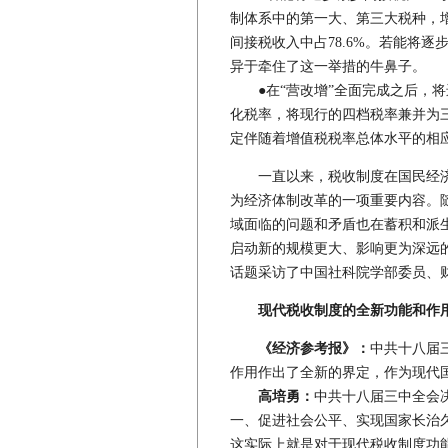
制体系中的第一大、第三大税种，增
间接税收入中占78.6%。若能将
异于牵住了这一举措的牛鼻子。
●在“营改增”全面完成之后，将
化税率，将现行的四档税率兼并为
定伴随着增值税税率总体水平的相
一直以来，税收制度在国民经济
为经济体制改革的一项重要内容。
域面临的问题和矛盾也在蓄积和派
启动新的规模更大、影响更为深远
话题采访了中国社科院学部委员、
现代税收制度的全新功能和作
《经济参考报》：
中共十八届
作用作出了全新的界定，作为现代
高培勇：
中共十八届三中全会
一、促进社会公平、实现国家长治
这实际上就是对于现代税收制度功