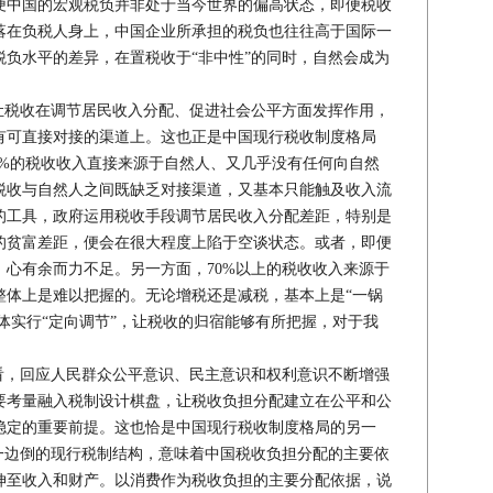
便中国的宏观税负并非处于当今世界的偏高状态，即便税收
落在负税人身上，中国企业所承担的税负也往往高于国际一
负水平的差异，在置税收于“非中性”的同时，自然会成为
税收在调节居民收入分配、促进社会公平方面发挥作用，
有可直接对接的渠道上。这也正是中国现行税收制度格局
6%的税收收入直接来源于自然人、又几乎没有任何向自然
税收与自然人之间既缺乏对接渠道，又基本只能触及收入流
的工具，政府运用税收手段调节居民收入分配差距，特别是
的贫富差距，便会在很大程度上陷于空谈状态。或者，即便
心有余而力不足。另一方面，70%以上的税收收入来源于
整体上是难以把握的。无论增税还是减税，基本上是“一锅
群体实行“定向调节”，让税收的归宿能够有所把握，对于我
。
，回应人民群众公平意识、民主意识和权利意识不断增强
要考量融入税制设计棋盘，让税收负担分配建立在公平和公
稳定的重要前提。这也恰是中国现行税收制度格局的另一
一边倒的现行税制结构，意味着中国税收负担分配的主要依
伸至收入和财产。以消费作为税收负担的主要分配依据，说