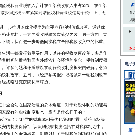
值税和营业税收入合计在全部税收收入中占55%，在全部
逐步减少间接税比重落实到增值税和营业税这两个税种上，无
进一步推进以优化税率为主要内容的增值税改革。通过优
三档或两档，一方面看收税率级次减少之效，另一方面，肯
应下调，从而进一步降低间接税在全部税收收入中的比重。
生活中都发挥着重要作用，以往的税收制度改革，多是作
随着时间的推移和国内外经济社会环境的变化，税收制度领
生。许多问题和矛盾难以在现行税收制度框架内破解，必须
的税制改革。近日，《经济参考报》记者就新一轮税制改革
财经战略研究院院长高培勇。
用
三中全会站在国家治理的总体角度，对于财税体制的功能与
国家应有的税收制度形态，应当是什么样子的？
决定指出：“科学的财税体制是优化资源配置、维护市场统
久安的制度保障”。认识到税收制度包括在财税体制之中，
能和作用的全新界定。对照以往关于财税体制功能和作用的