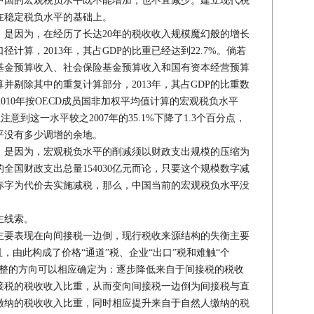
国的宏观税负水平既不能增加，也不宜减少。建立现代税
在稳定税负水平的基础上。
因为，在经历了长达20年的税收收入规模魔幻般的增长
计算，2013年，其占GDP的比重已经达到22.7%。倘若
基金预算收入、社会保险基金预算收入和国有资本经营预算
并剔除其中的重复计算部分，2013年，其占GDP的比重数
到2010年按OECD成员国非加权平均值计算的宏观税负水平
注意到这一水平较之2007年的35.1%下降了1.3个百分点，
平没有多少调增的余地。
是因为，宏观税负水平的削减须以财政支出规模的压缩为
的全国财政支出总量154030亿元而论，只要这个规模数字减
赤字为代价去实施减税，那么，中国当前的宏观税负水平没
主线索。
要表现在向间接税一边倒，现行税收来源结构的失衡主要
，由此构成了价格“通道”税、企业“出口”税和难触“个
调整的方向可以相应确定为：逐步降低来自于间接税的税收
接税的税收收入比重，从而变向间接税一边倒为间接税与直
缴纳的税收收入比重，同时相应提升来自于自然人缴纳的税