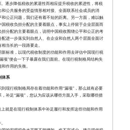
彩。逐步降低税收的累退性而相应提升税收的累进性，将税
力和公共服务的受益情形相对接、全面联系社会成员的消
平和公正问题，我们还有着不短的距离。另一方面，难以触
中国税收负担分配的主要着眼点，事实上停留于企业层面而
负担分配的主要着眼点，说明中国税收围绕公平和公正的考
分配进一步落实到自然人、在企业和自然人两个层面全面讨
有相当长的一段路要走。
新标准，以现代税收制度的功能和作用去评估中国现行税
漏项”便会一下子暴露在我们面前。在现行税制格局结构失
能和作用的失衡。
制体系
识到现行税制格局存在着功能和作用“漏项”，那么就有必要
，补足“漏项”，您认为应该从哪些方面入手，采取哪些措
实质上就是在现行税制体系中补足履行和发挥这些功能和作用
件。