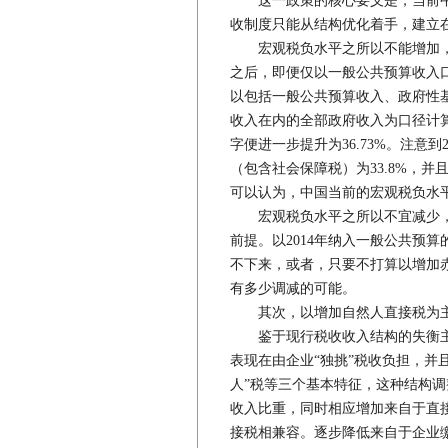
这一政策的核心要义是，当前中
收制度只能从结构优化着手，建立
宏观税负水平之所以不能增加，是
之后，即便仅以一般公共预算收入口径
以包括一般公共预算收入、政府性
收入在内的全部政府收入为口径计算
字便进一步提升为36.73%。注意
（包含社会保障税）为33.8%，并且
可以认为，中国当前的宏观税负水
宏观税负水平之所以不宜减少，
前提。以2014年纳入一般公共预算
不下来，或者，只要不打算以增加
有多少调减的可能。
其次，以增加自然人直接税为
鉴于现行税收收入结构的失衡主
表现在由企业“独挑”税收负担，并且
人”税等三个基本特征，这种结构
收入比重，同时相应增加来自于直
接税相兼容。逐步降低来自于企业