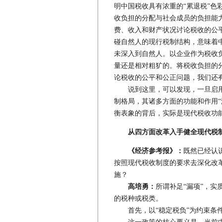
明中国税收具有浓重的“累退税”色
收负担的分配与社会成员的负担能
费、收入和财产状况讨论税收的公
碰自然人的现行税制结构，意味着
未深入到自然人。以企业作为税收
量还是相对粗犷的。将税收负担的
论税收的公平和公正问题，我们还
说到这里，可以发现，一旦启用
制格局，其诸多方面的功能和作用“
衡表象的背后，实际是现代税收功
从四方面改革入手健全现代税
《经济参考报》：
既然已经认
按照现代税收制度的要求去深化改革
施？
高培勇：
所谓补足“漏项”，
的税种或税类。
首先，以“稳定税负”为约束条