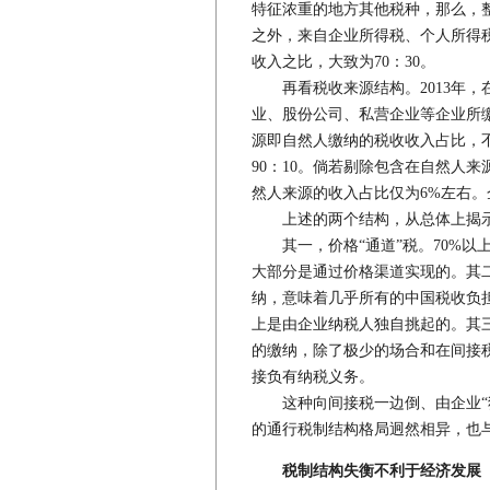
特征浓重的地方其他税种，那么，整
之外，来自企业所得税、个人所得税
收入之比，大致为70：30。
再看税收来源结构。2013年，
业、股份公司、私营企业等企业所缴
源即自然人缴纳的税收收入占比，不
90：10。倘若剔除包含在自然人
然人来源的收入占比仅为6%左右。
上述的两个结构，从总体上揭示
其一，价格“通道”税。70%以
大部分是通过价格渠道实现的。其二
纳，意味着几乎所有的中国税收负
上是由企业纳税人独自挑起的。其三
的缴纳，除了极少的场合和在间接
接负有纳税义务。
这种向间接税一边倒、由企业“独
的通行税制结构格局迥然相异，也
税制结构失衡不利于经济发展