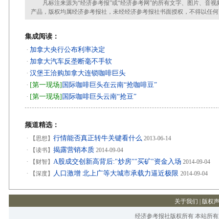
凡标注来源为“经济参考报”或“经济参考网”的所有文字、图片、音视
产品，版权均属经济参考报社，未经经济参考报社书面授权，不得以任何
集成阅读：
加拿大央行公布利率决定
·
加拿大汽车反垄断毫不手软
·
汉堡王洽购加拿大连锁咖啡巨头
·
[第一现场]
国际咖啡巨头在云南“抢咖啡豆”
·
[第一现场]
国际咖啡巨头云南“抢豆”
·
频道精选：
行情能否真正转牛关键看什么
·
【思想】
2013-06-14
揭露营销本质
·
【读书】
2014-09-04
A股成交创新高背后:"炒房""买矿"资金入场
·
【财智】
2014-09-04
人口激增 北上广等大城市承载力逼近极限
·
【深度】
2014-09-04
关于我们
|
版权
经济参考报社版权所有 本站所