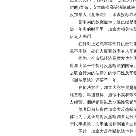
亿元人民币)，碰巧的是，远在大洋
时间)宣布，安大略省高等法院裁决，日本
反加拿大《竞争法》，串谋投标罪名
竞争局的数据显示，这已经是该局
短一年多的时间里，加拿大相关法院
亿元人民币。
在针对上述汽车零部件供应商串
毫不手软，处罚力度和效率令人印
作为一个市场经济高度发达的国
世界上第一个制订反垄断法的国家。
之联合行为的法律》的专门性反垄断
《谢尔曼法》还要早一年。
在执法方面，加拿大竞争局是最
格垄断、串通投标、虚假不实和带
占经营、捆绑销售以及欺骗性营销
笔者日前从多位加拿大反垄断法
体行为，竞争局将反垄断调查划分
于民事条款，而串通投标则通常适
不过，加拿大反垄断执法也并非