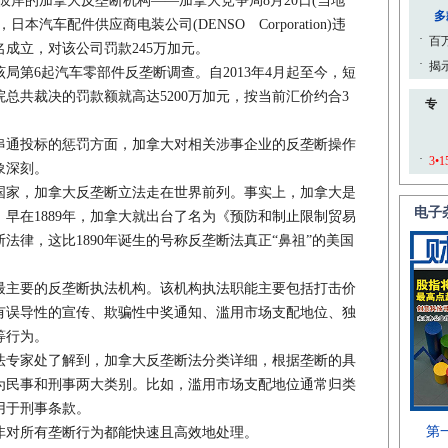
彼岸的加拿大反垄断机构——加拿大竞争局8月20日(当地
汽车配件供应商电装公司(DENSO Corporation)违
成立，对该公司罚款245万加元。
第6起汽车零部件反垄断调查。自2013年4月起至今，短
总共裁决的罚款额就高达5200万加元，按当前汇价约合3
通投标的惩罚方面，加拿大对相关涉事企业的反垄断操作
象深刻。
家，加拿大反垄断立法走在世界前列。事实上，加拿大是
早在1889年，加拿大就出台了名为《预防和制止限制贸易
法律，这比1890年诞生的号称反垄断法真正“鼻祖”的美国
主要的反垄断执法机构。该机构执法职能主要包括打击价
有误导性的宣传、欺骗性中奖通知、滥用市场支配地位、独
等行为。
专家处了解到，加拿大反垄断法分类详细，根据垄断的具
为民事和刑事两大类别。比如，滥用市场支配地位通常归类
用于刑事条款。
对所有垄断行为都能快速且高效地处理。