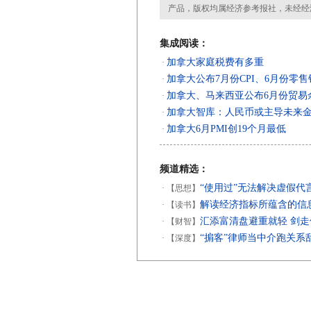
产品，版权均属经济参考报社，未经经
集成阅读：
加拿大家庭税费有多重
·
加拿大公布7月份CPI、6月份零
·
加拿大、马来西亚公布6月份贸易
·
加拿大智库：人民币或主导未来
·
加拿大6月PMI创19个月最低
·
频道精选：
“使用过”无法解决虚假代
·
【思想】
解读经济指标所蕴含的信
·
【读书】
汇添富清盘避重就轻 剑
·
【财智】
“掮客”律师当中介跑关系
·
【深度】