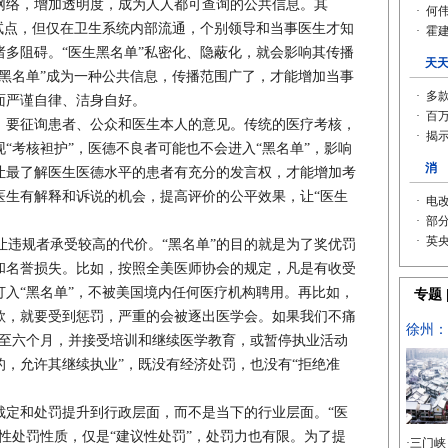
网络，增加透明度，成为人人都可查询的公共信息。其
试点，但仅在卫生系统内部流通，个别领导和当事医生才知
多阻碍。“医生黑名单”私密化、隐蔽化，就会影响其传播
黑名单”成为一种公共信息，传播范围广了，才能增加当事
方面严谨自律、洁身自好。
，要征询患者、公众和医生本人的意见。传统的医疗考核，
“考核袒护”，医德不良者可能也不会进入“黑名单”，影响
让最了解医生医德水平的患者有充分的发言权，才能增加考
医生有解释和诉说的机会，提高评价的公平效果，让“医生
违规者承受较高的代价。“黑名单”的目的就是为了奖优罚
和名誉损失。比如，按照全美医师协会的规定，凡是有收受
入“黑名单”，不被美国境内任何医疗机构聘用。再比如，
款，就要受到惩罚，严重的会被逐出医学会。如果我们不痛
月至六个月，并接受培训和继续医学教育，或暂停执业活动
，允许其继续执业”，既没有经济处罚，也没有“拒绝准
裁定和处罚提升到行政层面，而不是当下的行业层面。“医
性处罚性质，仅是“建议性处罚”，处罚力也有限。为了提