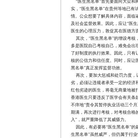
“医生黑名单”首先要面向大众和
实，“医生黑名单”在贵州等地已有
情。公众想要了解具体内容，面临诸
及社会监督效果。因此，应让“医生
医生的心理压力，敦促其在医德
其次，“医生黑名单”的增设考核
多是医院自己考核自己，难免会出现
了好制度的执行效果。因此，只有
核的公信力和信任度。同时，应让
黑名单”真正发挥监督功效。
再次，要加大惩戒和处罚力度，让
劣，必须让违规者承受一定的经济
红包劣迹的医生，将毫无商量地被打
香港医生只要违反了医学会有关条
不痒地“责令其暂停执业活动三个
期满，再次进行考核，对考核合格的
入”，就严重降低了其威慑力。
因此，有必要将“医生黑名单”的
生黑名单”虽然威严，但仍属于行业