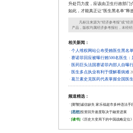
升处罚力度，应该由卫生行政部门介
如此，才能真正让“医生黑名单”释
凡标注来源为“经济参考报”或“经济
产品，版权均属经济参考报社，未经经
相关新闻：
个人维权网站公布受贿医生黑名
·
赛诺菲回应被曝行贿500名医生
·
医药巨头法国赛诺菲内部人自曝行
·
医生多点执业有利于缓解看病难
·
20
葛兰素史克医药代表掌握全国医生
·
频道精选：
·
[财智]
诚信缺失 家乐福超市多种违法手
·
[思想]
投资回升速度取决于融资进展
·
[读书]
《历史大变局下的中国战略定位