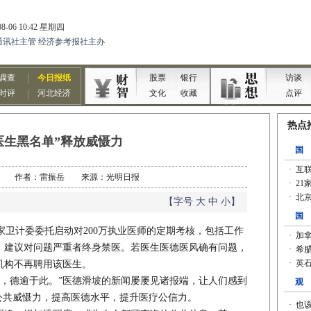
医生黑名单”释放威慑力
08-14 作者：雷振岳 来源：光明日报
【字号
大
中
小
】
卫计委委托启动对200万执业医师的定期考核，包括工作
，建议对问题严重者终身禁医。若医生医德医风确有问题，
机构不再聘用该医生。
，德逾于此。”医德滑坡的新闻屡屡见诸报端，让人们感到
出公共威慑力，提高医德水平，提升医疗公信力。