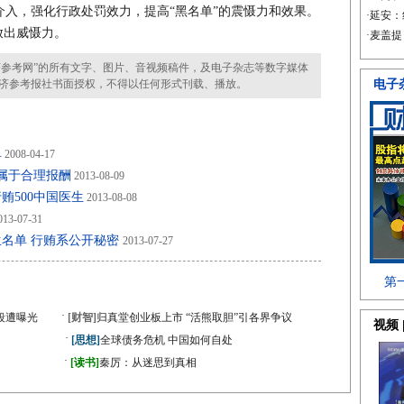
入，强化行政处罚效力，提高“黑名单”的震慑力和效果。
放出威慑力。
参考网”的所有文字、图片、音视频稿件，及电子杂志等数字媒体
济参考报社书面授权，不得以任何形式刊载、播放。
单
2008-04-17
：属于合理报酬
2013-08-09
贿500中国医生
2013-08-08
13-07-31
名单 行贿系公开秘密
2013-07-27
·
段遭曝光
[财智]
归真堂创业板上市 “活熊取胆”引各界争议
·
[思想]
全球债务危机 中国如何自处
·
》
[读书]
秦厉：从迷思到真相