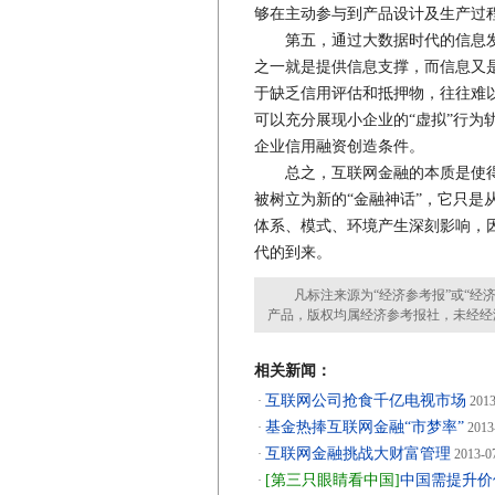
够在主动参与到产品设计及生产过
第五，通过大数据时代的信息发
之一就是提供信息支撑，而信息又
于缺乏信用评估和抵押物，往往难
可以充分展现小企业的“虚拟”行为
企业信用融资创造条件。
总之，互联网金融的本质是使得传
被树立为新的“金融神话”，它只是
体系、模式、环境产生深刻影响，
代的到来。
凡标注来源为“经济参考报”或“经济
产品，版权均属经济参考报社，未经经
相关新闻：
互联网公司抢食千亿电视市场
·
2013
基金热捧互联网金融“市梦率”
·
2013
互联网金融挑战大财富管理
·
2013-0
[第三只眼睛看中国]
中国需提升价
·