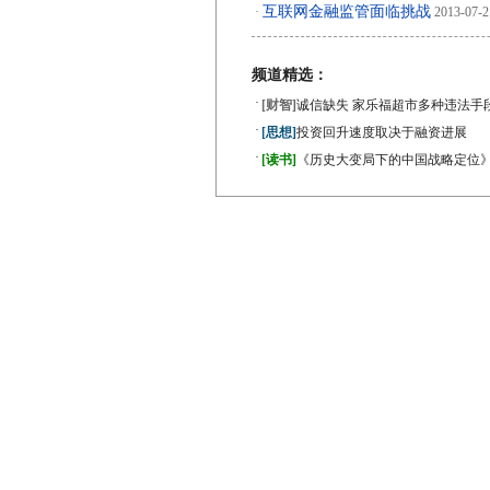
互联网金融监管面临挑战
·
2013-07-2
频道精选：
·
[财智]
诚信缺失 家乐福超市多种违法手
·
[思想]
投资回升速度取决于融资进展
·
[读书]
《历史大变局下的中国战略定位