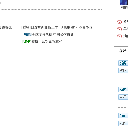
1
·
段遭曝光
[财智]
归真堂创业板上市 “活熊取胆”引各界争议
·
[思想]
全球债务危机 中国如何自处
·
》
[读书]
秦厉：从迷思到真相