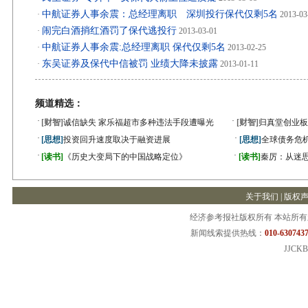
中航证券人事余震：总经理离职 深圳投行保代仅剩5名
·
2013-03
闹完白酒捎红酒罚了保代逃投行
·
2013-03-01
中航证券人事余震:总经理离职 保代仅剩5名
·
2013-02-25
东吴证券及保代中信被罚 业绩大降未披露
·
2013-01-11
频道精选：
·
·
[财智]
诚信缺失 家乐福超市多种违法手段遭曝光
[财智]
归真堂创业板
·
·
[思想]
投资回升速度取决于融资进展
[思想]
全球债务危机
·
·
[读书]
《历史大变局下的中国战略定位》
[读书]
秦厉：从迷
关于我们
|
版权
经济参考报社版权所有 本站所
新闻线索提供热线：
010-6307437
JJCKB