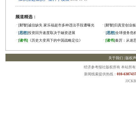
频道精选：
·
·
[财智]
诚信缺失 家乐福超市多种违法手段遭曝光
[财智]
归真堂创业板
·
·
[思想]
投资回升速度取决于融资进展
[思想]
全球债务危机
·
·
[读书]
《历史大变局下的中国战略定位》
[读书]
秦厉：从迷
关于我们
|
版权
经济参考报社版权所有 本站所
新闻线索提供热线：
010-6307437
JJCKB