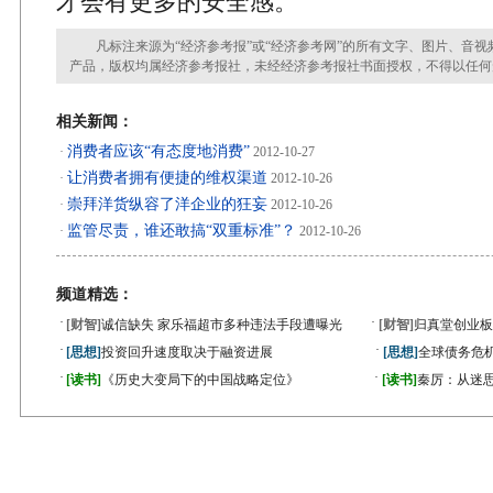
才会有更多的安全感。
凡标注来源为“经济参考报”或“经济参考网”的所有文字、图片、音视
产品，版权均属经济参考报社，未经经济参考报社书面授权，不得以任何
相关新闻：
消费者应该“有态度地消费”
·
2012-10-27
让消费者拥有便捷的维权渠道
·
2012-10-26
崇拜洋货纵容了洋企业的狂妄
·
2012-10-26
监管尽责，谁还敢搞“双重标准”？
·
2012-10-26
频道精选：
·
·
[财智]
诚信缺失 家乐福超市多种违法手段遭曝光
[财智]
归真堂创业板
·
·
[思想]
投资回升速度取决于融资进展
[思想]
全球债务危机
·
·
[读书]
《历史大变局下的中国战略定位》
[读书]
秦厉：从迷