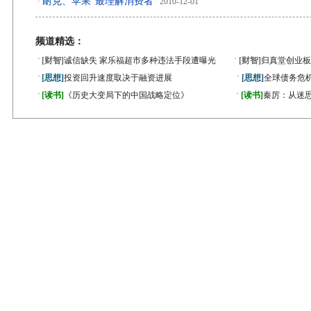
耐克、苹果“最理解消费者”
·
2010-12-01
频道精选：
·
·
[财智]
诚信缺失 家乐福超市多种违法手段遭曝光
[财智]
归真堂创业板
·
·
[思想]
投资回升速度取决于融资进展
[思想]
全球债务危机
·
·
[读书]
《历史大变局下的中国战略定位》
[读书]
秦厉：从迷