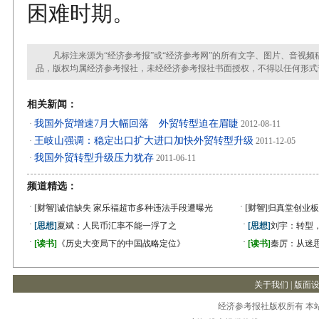
困难时期。
凡标注来源为“经济参考报”或“经济参考网”的所有文字、图片、音视频
品，版权均属经济参考报社，未经经济参考报社书面授权，不得以任何形式
相关新闻：
我国外贸增速7月大幅回落 外贸转型迫在眉睫
·
2012-08-11
王岐山强调：稳定出口扩大进口加快外贸转型升级
·
2011-12-05
我国外贸转型升级压力犹存
·
2011-06-11
频道精选：
·
·
[财智]
诚信缺失 家乐福超市多种违法手段遭曝光
[财智]
归真堂创业板
·
·
[思想]
夏斌：人民币汇率不能一浮了之
[思想]
刘宇：转型
·
·
[读书]
《历史大变局下的中国战略定位》
[读书]
秦厉：从迷
关于我们
|
版面
经济参考报社版权所有 本