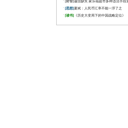
·
[财智]
诚信缺失 家乐福超市多种违法手段
·
[思想]
夏斌：人民币汇率不能一浮了之
·
[读书]
《历史大变局下的中国战略定位》