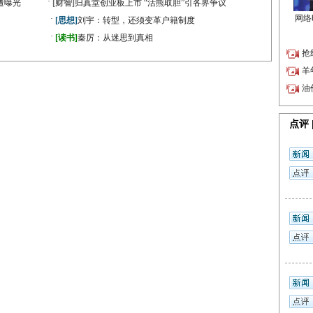
·
遭曝光
[财智]
归真堂创业板上市 “活熊取胆”引各界争议
·
[思想]
刘宇：转型，还须变革户籍制度
·
[读书]
秦厉：从迷思到真相