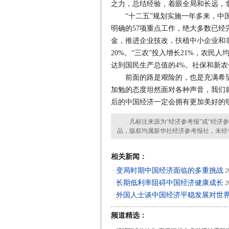
之力，总结经验，着眼全局和长远，拿
“十二五”规划实施一年多来，中国
明确的57项重点工作，绝大多数已经
金，推进企业技改，扶植中小企业和
20%。“三农”投入增长21%，农民
达到国民生产总值的4%。社保和新农
前面的路是艰险的，也是充满希望
加勉的态度坦然面对各种声音，我们
后的中国经济一定会拥有更加美好的
凡标注来源为“经济参考报”或“经济参
品，版权均属新华社经济参考报社，未经
相关新闻：
变局时期中国经济面临的多重挑战
·
2
长期低利率阻碍中国经济健康成长
·
2
外国人士谈中国经济平稳发展对世
·
频道精选：