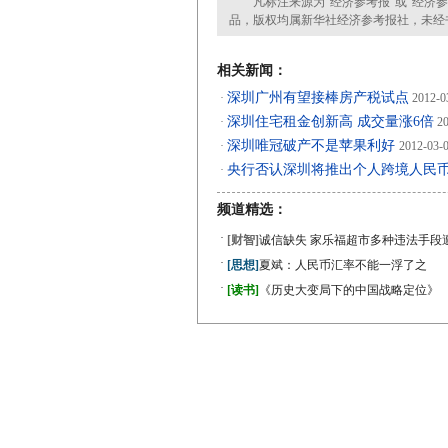
凡标注来源为“经济参考报”或“经济参
品，版权均属新华社经济参考报社，未经
相关新闻：
深圳广州有望接棒房产税试点
·
2012-0
深圳住宅租金创新高 成交量涨6倍
·
20
深圳唯冠破产不是苹果利好
·
2012-03-
央行否认深圳将推出个人跨境人民
·
频道精选：
·
[财智]
诚信缺失 家乐福超市多种违法手段
·
[思想]
夏斌：人民币汇率不能一浮了之
·
[读书]
《历史大变局下的中国战略定位》