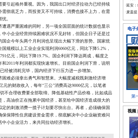
需要引起格外重视。因为，我国出口对经济拉动力已经持续
外需彻底乏力，而投资又不可持续，消费也接不上力，在需
堪忧。
遭遇严重困难的同时，另一项全国层面的统计数据也显示
，中小企业经营持续困难状况不见好转，但国企日子还是过
的国企今年头两个月利润也呈现出大幅下滑的形势。国家统
国规模以上工业企业实现利润6060亿元，同比下降5.2%，
91亿元，同比下降19.7%。国企利润下降达两成，幅度之
年和2011年利润都实现快速增长。目前国企利润下滑，说明
利已经被消耗完毕，国内经济下行压力进一步增加。
困难必须拿出勇气和智慧来。大幅度减税既刺激经济增
万亿元的财政收入，每年“三公”消费高达9000亿元，以笔者
一切不合理收费要全部取缔。降低基础性产品价格，比如成品
是，高油价正在拖累中国经济，甚至给中国经济造成很大的
拟定的刺激消费一揽子计划要尽快出台。再者，必须确保国
确保保障性住房建设资金需求，彻底解决中小企业融资难问
活中小企业活力，来共同拉动经济增长。