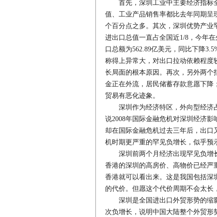
首先，深圳工业中主要经济指标全
值、工业产品销售率都比去年同期呈现
个百分点之多。其次，深圳优势产业
进出口总值一直占全国近1/8，今年
口总额为562.89亿美元，同比下降3.
称得上异常大，对出口拉动依赖程度
长局面的根本原因。再次，另外两个指
金正在外流，居民储蓄存款意愿下降；
贸易有恶化迹象。
深圳作为经济特区，外向型经济占
说2008年国际金融危机对深圳经济
却在国际金融危机过去三年后，出口又
机时期更严重的罕见负增长，似乎预
深圳前两个月经济出现罕见负增长
香港的深圳的高房价、高物价已经严
香港就可以看出来。这是我国包括深
的代价。但愿这个代价周期不会太长
深圳是全国进出口外贸形势的缩影
次负增长，说明中国大陆整个外贸形