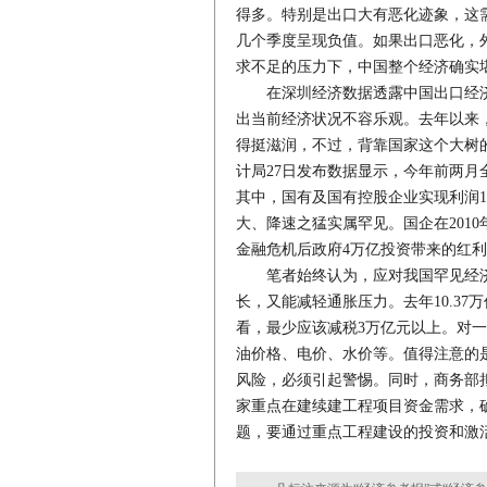
得多。特别是出口大有恶化迹象，这
几个季度呈现负值。如果出口恶化，
求不足的压力下，中国整个经济确实
在深圳经济数据透露中国出口经济
出当前经济状况不容乐观。去年以来
得挺滋润，不过，背靠国家这个大树
计局27日发布数据显示，今年前两月全
其中，国有及国有控股企业实现利润17
大、降速之猛实属罕见。国企在2010
金融危机后政府4万亿投资带来的红
笔者始终认为，应对我国罕见经济
长，又能减轻通胀压力。去年10.37
看，最少应该减税3万亿元以上。对
油价格、电价、水价等。值得注意的
风险，必须引起警惕。同时，商务部
家重点在建续建工程项目资金需求，
题，要通过重点工程建设的投资和激