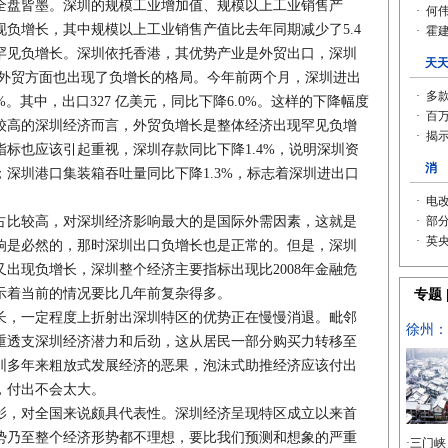
盘皆墨。深圳的规模工业增加值、规模以上工业销售产
负增长，其中规模以上工业销售产值比去年同期减少了5.4
罕见负增长。深圳依托香港，其优势产业是外贸出口，深圳
在外贸方面也出现了负增长的格局。今年前两个月，深圳进出
5%。其中，出口327 亿美元，同比下降6.0%。这样的下降幅度
较高的深圳经济而言，外贸负增长是整体经济出现罕见负增
标也应该引起重视，深圳存款同比下降1.4%，说明深圳资
深圳港口集装箱吞吐量同比下降1.3%，标志着深圳进出口
比较高，对深圳经济影响最大的是国际外需因素，这就是
影响是必然的，那时深圳出口负增长也是正常的。但是，深圳
出现负增长，深圳整个经济主要指标出现比2008年金融危
示着当前的情况要比几年前复杂得多。
，一定程度上折射出深圳特区的优势正在慢慢消退。毗邻
重透支深圳经济潜力和后劲，这从居民一部分购买力转移至
圳多年来粗放式发展经济的恶果，泡沫式助推经济应该付出
，付出不会太大。
，对全国来说颇具代表性。深圳经济呈现特区成立以来首
势乃至整个经济形势都不理想，要比我们预测和想象的严重