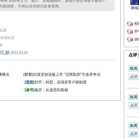
考网”的所有文字、图片、音视频稿件，及电子杂志等数字媒体产
书面授权，不得以任何形式发表使用。
3-23
12-03-13
06
币汇款
2012-03-01
·
遭曝光
[财智]
归真堂创业板上市 “活熊取胆”引各界争议
·
[思想]
刘宇：转型，还须变革户籍制度
·
[读书]
秦厉：从迷思到真相