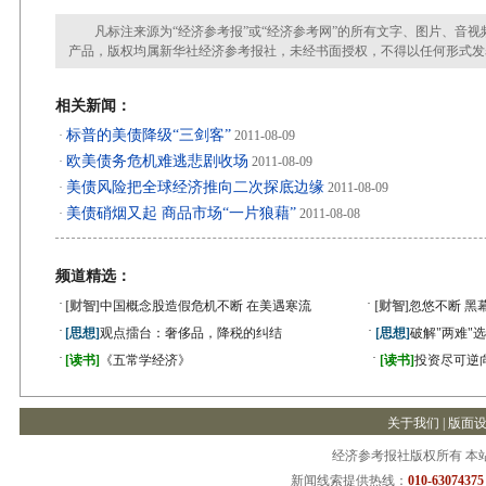
凡标注来源为“经济参考报”或“经济参考网”的所有文字、图片、音视
产品，版权均属新华社经济参考报社，未经书面授权，不得以任何形式发
相关新闻：
标普的美债降级“三剑客”
·
2011-08-09
欧美债务危机难逃悲剧收场
·
2011-08-09
美债风险把全球经济推向二次探底边缘
·
2011-08-09
美债硝烟又起 商品市场“一片狼藉”
·
2011-08-08
频道精选：
·
·
[财智]
中国概念股造假危机不断 在美遇寒流
[财智]
忽悠不断 黑
·
·
[思想]
观点擂台：奢侈品，降税的纠结
[思想]
破解"两难"
·
·
[读书]
《五常学经济》
[读书]
投资尽可逆
关于我们
|
版面
经济参考报社版权所有 本
新闻线索提供热线：
010-63074375