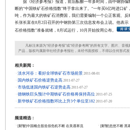
据《经济参考报》报道，前后酝酿一年多时间，由中钢协编
断的“中国铁矿石价格指数”终于拿出来了。“一年买6亿吨进口矿
吨，作为最大的铁矿石消费国，我们需要编制一个公正客观、反
长张长富在8月2日召开的中钢协第三次信息发布会上说。他表示
石价格指数”准备就绪，8月试运行，10月开始按周公布。
凡标注来源为“经济参考报”或“经济参考网”的所有文字、图片、音视
产品，版权均属新华社经济参考报社，未经书面授权，不得以任何形式发
相关新闻：
淡水河谷：看好全球铁矿石市场前景
·
2011-08-01
国内铁矿石价格逆势走高
·
2011-07-27
市场低迷国内铁矿石逆势走高
·
2011-07-27
德钢铁巨头预计中期铁矿石价格将保持高位
·
2011-07-25
新华铁矿石价格指数环比上升3个单位至182
·
2011-07-20
频道精选：
·
·
[财智]
中国概念股造假危机不断 在美遇寒流
[财智]
忽悠不断 黑