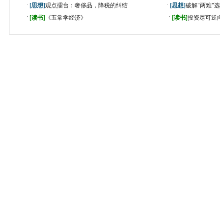
·
·
[思想]
观点擂台：奢侈品，降税的纠结
[思想]
破解"两难"
·
·
[读书]
《五常学经济》
[读书]
投资尽可逆