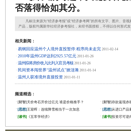
否落得恰如其分。
凡标注来源为“经济参考报”或“经济参考网”的所有文字、图片、音视
产品，版权均属新华社经济参考报社，未经书面授权，不得以任何形式发
相关新闻：
易纲回应温州个人境外直投暂停:程序尚未走完
·
2011-02-14
2010年温州GDP达到2925.57亿元
·
2011-01-26
温州拟将房价收入比列入官员考核
·
2011-01-26
民间资本闯世界“温州试点”掀涟漪
·
2011-01-14
温州人获准境外直接投资
·
2011-01-11
频道精选：
·
·
[财智]
天价奇石开价过亿元 谁是价格推手？
[财智]
存款返现赤
·
·
[思想]
王迎晖：连续降雪相当于一次加息
[思想]
从进口产品
·
·
[读书]
《五常学经济》
[读书]
投资尽可逆