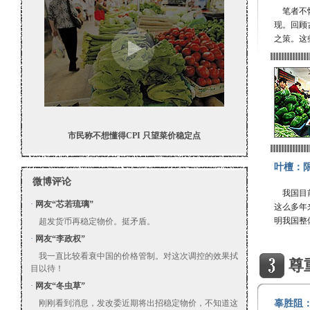
笔者不怀
现。回顾
之策。这
市民称不想懂得CPI 只望菜价稳定点
叶檀：
微博评论
我国目前
·
网友“芯若琉璃”
这么多年
明我国整
超发货币再稳定物价。挺矛盾。
·
网友“李政权”
我一直比较看衰中国的价格管制。对这次调控的效果拭
尊
目以待！
·
网友“冬虫草”
刚刚看到消息，发改委近期将出招稳定物价，不知道这
辜胜阻