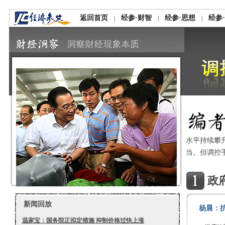
返回首页
经参·财智
经参·思想
经参
|
|
|
水平持续攀
当。但调控
政
新闻回放
杨晨：
温家宝：国务院正拟定措施 抑制价格过快上涨