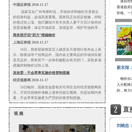
港府控制
中国证券报 2010-11-17
香港政府
温家宝在广州考察时说，市场供求和物价关系群众
价格。一
的切身利益，必须高度重视。国务院正在拟定措施，抑制
价格过快上涨。他叮嘱地方有关负责人要千方百计保持供
货渠道畅通，保证市场供应，加强监管，维护市场秩序。
商务部开四“药方”维稳物价
上海证券报 2010-11-17
16日，商务部新闻发言人姚坚在月度例行发布会上表
示，除柴油等个别商品外，国内各主要商品的市场供应都
是充足的，商务部下一步将积极配合有关部门，采取多项
措施控制物价过快上涨。
新京报
发改委：不会草率实施价格管制措施
物价自2
经济观察网 2010-11-17
入分配格
16日晚间，国家发改委相关司局官员对经济观察网表
的，努力
示，尽管目前物价涨幅上涨有些超出预期，但是短期内来
看，不会草率实施更为严厉的价格管制措施。
直
视 频
刘晓忠