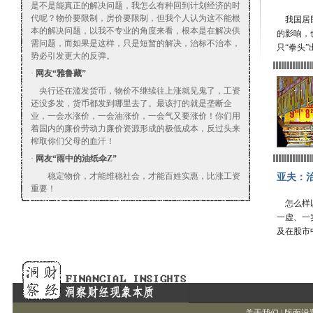
是不是能真正的解决问题，我怎么有种回到计划经济的时
代呢？物价要限制，房价要限制，但我个人认为这不能根
我国居民
本的解决问题，以我不专业的角度来看，根本是在解决供
的影响，
需问题，而如果是这样，只是短暂的解决，治标不治本，
只“拳头”
势必引发更大的反弹。
·
网友“雅鲁藏”
央行还在滥发货币，物价不继续往上涨就见鬼了，工资
还没多发，货币都发到哪里去了。最该打的就是垄断企
业，一会水涨价，一会油涨价，一会气又要涨价！你们用
着国内的廉价劳动力廉价资源形成的极低成本，反过头来
榨取你们父母的血汗！
·
网友“雨中的油纸伞Z”
稳定物价，才能维稳社会，才能百姓实惠，比涨工资
亚夫：
重要！
怎么样以
一虚、一
及在股市