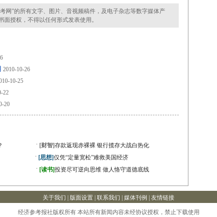
考网”的所有文字、图片、音视频稿件，及电子杂志等数字媒体产
书面授权，不得以任何形式发表使用。
26
用
2010-10-26
010-10-25
0-22
0-20
·
？
[财智]
存款返现赤裸裸 银行揽存大战白热化
·
[思想]
仅凭“定量宽松”难救美国经济
·
[读书]
投资尽可逆向思维 做人恪守道德底线
关于我们 |
版面设置
| 联系我们 |
媒体刊例
|
友情链接
经济参考报社版权所有 本站所有新闻内容未经协议授权，禁止下载使用