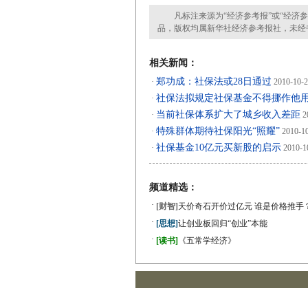
凡标注来源为“经济参考报”或“经济参
品，版权均属新华社经济参考报社，未经
相关新闻：
郑功成：社保法或28日通过
·
2010-10-
社保法拟规定社保基金不得挪作他
·
当前社保体系扩大了城乡收入差距
·
2
特殊群体期待社保阳光“照耀”
·
2010-1
社保基金10亿元买新股的启示
·
2010-1
频道精选：
·
[财智]
天价奇石开价过亿元 谁是价格推手
·
[思想]
让创业板回归“创业”本能
·
[读书]
《五常学经济》