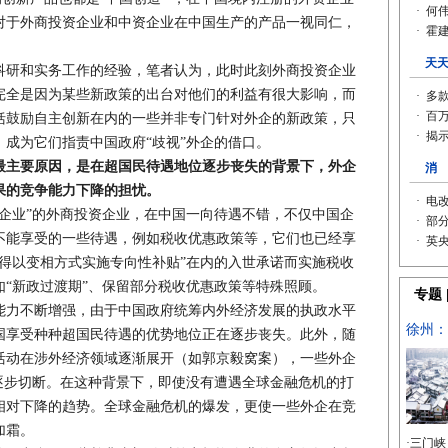
对于外商投资企业和中资企业在中国生产的产品一视同仁，
研和实务工作的经验，笔者认为，此时此刻外商投资企业
完全是因为某些新政策的出台对他们的利益有很大影响，而
括鼓励自主创新在内的一些并非专门针对外企的新政策，只
成为它们指责中国政府“歧视”外企的借口。
最主要原因，是在超国民待遇地位逐步丧失的背景下，外企
果的竞争能力下降的担忧。
业”的外商投资企业，在中国一向待遇不错，不仅中国企
不能享受的一些待遇，例如税收优惠政策等，它们也已经享
得以变相方式实施专向性补贴”在内的入世承诺而实施税收
“新政过渡期”、保留部分税收优惠政策等特殊照顾。
力不断增强，由于中国政府统筹内外经济发展的执政水平
国享受种种超国民待遇的优势地位正在逐步丧失。此外，随
活动在涉外经济领域逐渐展开（如郭京毅窝案），一些外企
逐步切断。在这种背景下，即使没有遭遇全球金融危机的打
相对下降的趋势。全球金融危机的爆发，更使一些外企在竞
加霜。