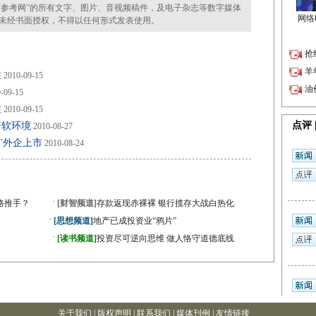
参考网”的所有文字、图片、音视频稿件，及电子杂志等数字媒体
未经书面授权，不得以任何形式发表使用。
性
2010-09-15
-09-15
性
2010-09-15
资软环境
2010-08-27
"外企上市
2010-08-24
·
格推手？
[财智频道]
存款返现赤裸裸 银行揽存大战白热化
·
[思想频道]
地产已成投资业“鸦片”
·
[读书频道]
投资尽可逆向思维 做人恪守道德底线