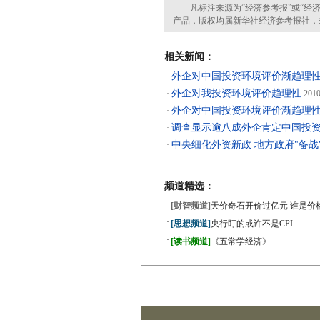
凡标注来源为“经济参考报”或“经济
产品，版权均属新华社经济参考报社，
相关新闻：
外企对中国投资环境评价渐趋理
·
外企对我投资环境评价趋理性
·
2010
外企对中国投资环境评价渐趋理
·
调查显示逾八成外企肯定中国投
·
中央细化外资新政 地方政府"备战
·
频道精选：
·
[财智频道]
天价奇石开价过亿元 谁是价
·
[思想频道]
央行盯的或许不是CPI
·
[读书频道]
《五常学经济》