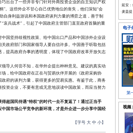
巧出台了一些并非专门针对外商投资企业的自主知识产权
柄”。这些外企不甘心自己优势地位的丧失，他们深知“会
借助自身利益游说和本国政府谈判力量的博弈之道，善于制
“哀兵战术”，引起了中国政府主管部门直至政府首脑的重
中国坚持歧视性政策、给中国出口产品和中国涉外企业设
相关政府部门和国家领导人要自信许多。中国善于听取包括
惑，提高政府办事的透明度，体现了中国政府改革开放矢志
领导人何尝不知，在华外企提出种种意见、建议的真实动
市场，给中国政府在正在与贸易伙伴开展的《政府采购协
国政府的谈判力量，获得更多的贸易实惠。有鉴于此，商务
商投资企业，不要有意或无意地误读中国政策，而应当努力
获得超国民待遇“特权”的时代一去不复返了！通过正当手
应中国市场公平竞争的新环境，才是外企进一步分享中国经
【字号
大
中
小
】