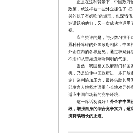
正是在这种背景下，中国政府恰
政策，就这样被一些外企抓住了“把
哭的孩子有奶吃”的道理，也深谙
造话题的他们，又一次成功地运用了
视。
应当赞许的是，与少数习惯于对
置种种障碍的外国政府相比，中国
外企在内的各界意见，通过释疑解
不渝和从善如流兼听则明的气派。
当然，我国相关政府部门和国家
机，乃是迫使中国政府进一步开放
定》谈判施加压力，最终借助其母
部发言人姚坚才语重心长地劝导外
适应中国市场新的竞争环境。
这一席话劝得好！
外企在中国
段，增强自身的综合竞争实力，适
济持续增长的正道。