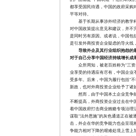
都享受国民待遇，中国的政府采购
平等对待。
基于长期从事涉外经济的教学科
对中国政策提出意见和建议，并不
是同时另有原因。或者说，中国包
是引发外商投资企业疑虑的导火线，
导致外企及其行业组织抱怨的
对于自己分享中国经济持续增长成
众所周知，被老百姓称为“三资企
业享受的待遇应有尽有，中国企业
受多年。后来，中国为履行包括“不
新政，也对外商投资企业给予了诸如
然而，由于中国本土企业竞争能
不断提高，外商投资企业过去在中
着中国政府打击商业贿赂专项治理
谋取“法外恩施”的灰色通道正在被
击，外企在华的竞争能力也会呈现
争能力相对下降的艰难处境上雪上