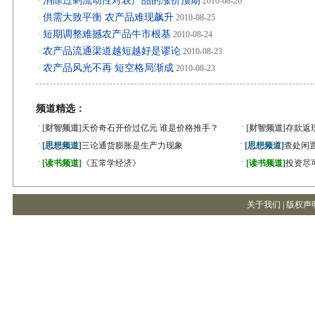
消除过剩流动性对农产品的涨价预期
·
2010-08-26
供需大致平衡 农产品难现飙升
·
2010-08-25
短期调整难撼农产品牛市根基
·
2010-08-24
农产品流通渠道越短越好是谬论
·
2010-08-23
农产品风光不再 短空格局渐成
·
2010-08-23
频道精选：
·
·
[财智频道]
天价奇石开价过亿元 谁是价格推手？
[财智频道]
存款返
·
·
[思想频道]
三论通货膨胀是生产力现象
[思想频道]
查处闲
·
·
[读书频道]
《五常学经济》
[读书频道]
投资尽