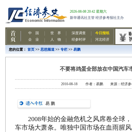
您的位置：
首页
>>
思想频道
>>
专栏
>>
易鹏
不要将鸡蛋全部放在中国汽车
2010-08-18 作者：易鹏 来源：经济
易 鹏
2008年始的金融危机之风席卷全球，
车市场大萧条。唯独中国市场在血雨腥风