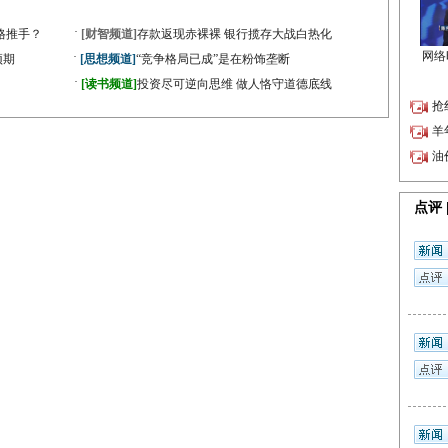
·
格推手？
[财智频道]
存款返现赤裸裸 银行揽存大战白热化
·
预期
[思想频道]
“竞争格局已成”是在粉饰垄断
·
[读书频道]
投资尽可逆向思维 做人恪守道德底线