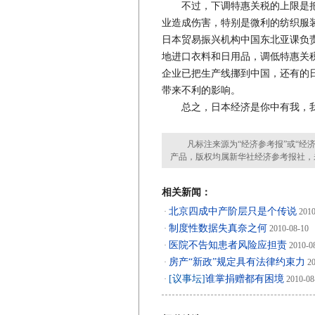
不过，下调特惠关税的上限是把“
业造成伤害，特别是微利的纺织服
日本贸易振兴机构中国东北亚课负
地进口衣料和日用品，调低特惠关
企业已把生产线挪到中国，还有的
带来不利的影响。
总之，日本经济是你中有我，我
凡标注来源为“经济参考报”或“经济
产品，版权均属新华社经济参考报社，
相关新闻：
北京四成中产阶层只是个传说
·
2010
制度性数据失真奈之何
·
2010-08-10
医院不告知患者风险应担责
·
2010-0
房产“新政”规定具有法律约束力
·
20
[议事坛]
谁掌捐赠都有困境
·
2010-08