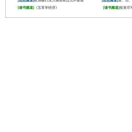
[思想频道]
欧洲银行压力测试有点儿不靠谱
[思想频道]
英、日
·
·
[读书频道]
《五常学经济》
[读书频道]
投资尽