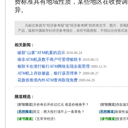
费标准具有地域性质，某些地区在收费调
异。
凡标注来源为“经济参考报”或“经济参考网”的所有文字、图片、音视
产品，版权均属新华社经济参考报社，未经书面授权，不得以任何形式发
相关新闻：
破获“山寨”ATM机案的启示
·
2010-06-24
南非ATM机及数千商户可受理银联卡
·
2010-06-11
银联卡在渣打银行ATM网络实现全面受理
·
2009-12-31
ATM机上存款被盗，银行该否埋单？
·
2009-08-27
花旗首推境内外ATM查询取现免费
·
2009-04-29
频道精选：
·
·
[财智频道]
天价奇石开价过亿元 谁是价格推手？
[财智频道]
存款返
·
·
[思想频道]
田立：两大投行顶不上一条章鱼？
[思想频道]
政策性金
·
·
[读书频道]
《五常学经济》
[读书频道]
投资尽