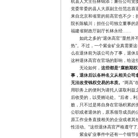
杭县人大主任林锦添；兼任公司党
党委常委的县人大原副主任范志喜
来自北京和省里的前高官也不少：
院长陈毓川；担任公司独立董事的
福建省财政厅副厅长林永经……
如此之多的“退休高官”显然并不
热”。不过，一个紫金矿业真需要这
么在退休前为该公司办了事，退休后
这种退休高官在官场的影响，给这
无论如何，
这些都是“腐败期
事，退休后以各种名义从相关公司拿
无法改变钱权交易的本质。
“两高”
用职务上的便利为请托人谋取利益
后收受的，以受贿论处。”后者，
败，只不过是将自身在官场积累的
公职或者退休的，原系领导成员的
原工作业务直接相关的企业或者其
性活动。”这些退休高官严格遵守
紫金矿业事件中还有一个细节值得