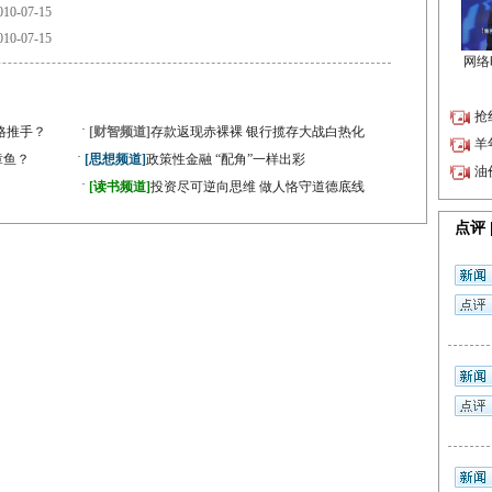
10-07-15
10-07-15
·
格推手？
[财智频道]
存款返现赤裸裸 银行揽存大战白热化
·
章鱼？
[思想频道]
政策性金融 “配角”一样出彩
·
[读书频道]
投资尽可逆向思维 做人恪守道德底线