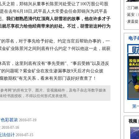
天之前，郑锦兴从董事长陈景河处受让了100万股公司股
是在去年6月18日,武平县人大常委会任命郑锦兴为武平县
思。
我们都熟悉清代红顶商人胡雪岩的故事，他在许多才子
后就尽享权力给他经商带来的好处。不过，胡雪岩这种行为
的罪名，对于事先给予好处、约定当官后帮助办事的，一
紫金矿业陈景河之间到底有什么约定？何以他这一走，就获
官，这里到底有没有“事先受贿”、“事后受贿”以及违反
”的问题呢？紫金矿业在发生渗漏事故9天后才向公众披
腐败期权”有无关系，看来有关部门该好好查查了！
参考网”的所有文字、图片、音视频稿件，及电子杂志等数字媒体
未经书面授权，不得以任何形式发表使用。
方色彩甚浓
2010-07-19
险
2010-07-16
无法估计
2010-07-15