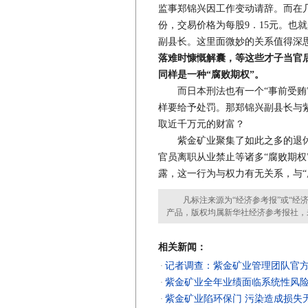
监事郑锦兴因工作变动请辞。而在几
份，交易价格为每股9．15元。也就
副县长。这里面微妙的关系值得深
落难时慷慨解囊，等这些才子当官
同样是一种“腐败期权”。
而日本刑法也有一个“事前受贿”
样要给予处罚。那郑锦兴副县长与
取近千万元的财富？
紫金矿业聚集了如此之多的退休高
官员离职从业禁止等诸多“腐败期权
露，这一行为与权力有无关系，与“
凡标注来源为“经济参考报”或“经济
产品，版权均属新华社经济参考报社，
相关新闻：
记者调查：紫金矿业管理团队官
·
紫金矿业全年业绩面临系统性风
·
紫金矿业陷环保门 污染造成损失
·