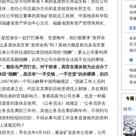
委副书记至今但即将退下来的县政协主席温文标；担任公司
退休；担任公司总裁办主任的县党校原校长郭文生。当然，
担任公司独立董事的原地矿部前总工程师、中国地质科学院
原福建省资产评估中心主任、福建省国有资产管理局局长、
是想凑在一起打打麻将、安度晚年，他们都要来“发挥余
么多退休高官来“发挥余热”吗？真相大概是相当多高官要
来公司担任虚职以拿回他应得的“报酬”；要么公司要利用
些高官高额报酬，从而为公司办那些合法或不合法的事情。
权”，都应当严厉打击。对于前者，高官在退休前为企业办了
回“报酬”，虽没有“一手交钱，一手交货”的赤裸裸，但仍
在2007年的一个司法解释中就明确规定，“国家工作人员利
之前或者之后，约定在其离职后收受请托人财物，并在离职
利用自身的官场影响力，拿着高薪为公司办事，也是一种腐
资源拿到退休后使用。《公务员法》就规定：“公务员辞去
公务员在离职三年内，其他公务员在离职两年内，不得到与
他营利性组织任职，不得从事与原工作业务直接相关的营利
了上述规定吗？
关注：早在去年6月18日，紫金矿业发布公告称，公司