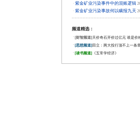
紫金矿业污染事件中的混账逻辑
·
20
紫金矿业污染事故何以瞒报九天
·
20
频道精选：
·
[财智频道]
天价奇石开价过亿元 谁是价
·
[思想频道]
田立：两大投行顶不上一条
·
[读书频道]
《五常学经济》