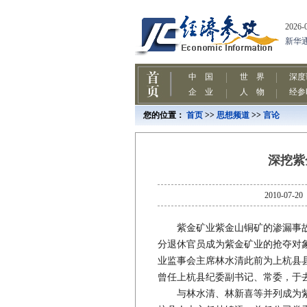
您的位置：
首页
>>
思想频道
>>
言论
深挖紫
2010-
紫金矿业紫金山铜矿的渗漏事故
分退休官员成为紫金矿业的抢夺对
业监事会主席林水清此前为上杭县
曾任上杭县纪委副书记、常委，于去
与林水清、林新喜等并列成为紫