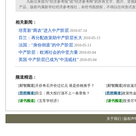
凡标注来源为“经济参考报”或“经济参考网”的所有文字、图片、音视
产品，版权均属新华社经济参考报社，未经书面授权，不得以任何形式发
相关新闻：
培育新“两农”进入中产阶层
·
2010-07-14
芬兰：再分配政策助中产阶层长大
·
2010-05-13
法国：“身份倒退”的中产阶层
·
2010-05-13
中产阶层：欧洲社会的中坚力量
·
2010-05-04
英国 中产阶层已成为“中流砥柱”
·
2010-05-04
频道精选：
·
·
[财智频道]
天价奇石开价过亿元 谁是价格推手？
[财智频道]
存款返
·
·
[思想频道]
田立：两大投行顶不上一条章鱼？
[思想频道]
政策性金
·
·
[读书频道]
《五常学经济》
[读书频道]
投资尽