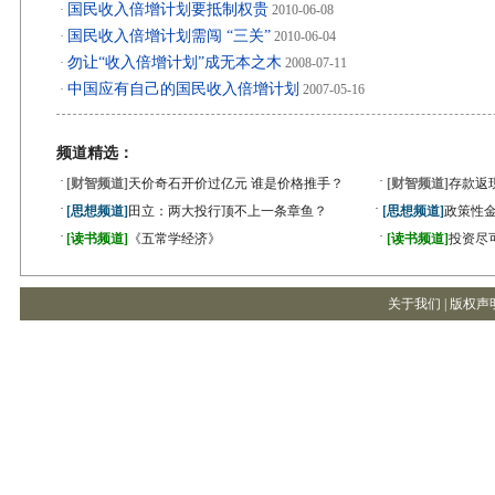
国民收入倍增计划要抵制权贵
·
2010-06-08
国民收入倍增计划需闯 “三关”
·
2010-06-04
勿让“收入倍增计划”成无本之木
·
2008-07-11
中国应有自己的国民收入倍增计划
·
2007-05-16
频道精选：
·
·
[财智频道]
天价奇石开价过亿元 谁是价格推手？
[财智频道]
存款返
·
·
[思想频道]
田立：两大投行顶不上一条章鱼？
[思想频道]
政策性金
·
·
[读书频道]
《五常学经济》
[读书频道]
投资尽