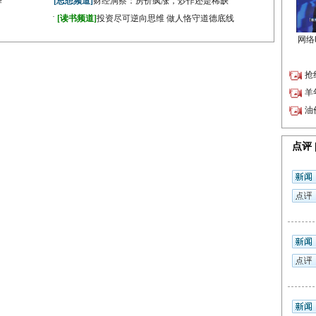
择
[思想频道]
财经洞察：房价疯涨，炒作还是稀缺
·
[读书频道]
投资尽可逆向思维 做人恪守道德底线