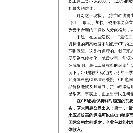
职工月工资不足2000元，12.8
和最尖锐群体。
针对这一现状，北京市政协提出
（CPI）联动、加快工资集体协商
改善不合理的工资收入分配格局，
不过，在这些建议中，“最低工资
资标准的调高幅度不能低于CPI的
不到保障。这是有道理的。我国现行
易受到气候变化、地质灾害、能源
造成影响。最低工资标准的调整与C
况下，CPI是较为稳定的，今年一季度
经济体虽然GDP增速缓慢，CPI
品价格能被及时遏制，货币政策运用
是常态。事实上，正是出于民生考量
在CPI必须保持相对稳定的前
实，两大问题凸显出来：第一，“最
来应该提高的标准可以借CPI稳定
国际金融危机爆发，企业主就能找
体收入。