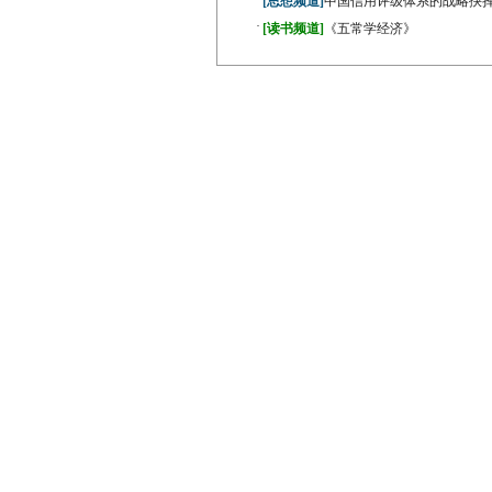
[思想频道]
中国信用评级体系的战略抉
·
[读书频道]
《五常学经济》