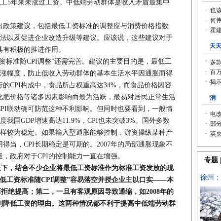
%的职工5年来未涨过工资。中低端劳动群体是收入矛盾最集中
政策建议，包括最低工资标准的调整应与消费价格指数
立法以及促进企业改造升级等建议。应该说，这些建议对于
具有积极的推进作用。
标准随CPI调整”还需完善。建议的主要目的是，最低工
上涨幅度，防止低收入劳动群体的基本生活水平因通胀而得
的CPI构成中，食品所占权重高达34%，而食品价格因容
化肥价格等诸多因素影响而最为活跃，最易对居民正常生活
PI联动确可防范这种不利影响。但同时也要看到，一般情
我国GDP增速高达11.9%，CPI也未突破3%。国外多数
也同样较为稳定。如果输入型通胀能够控制，游资操纵某种产
得当，CPI长期稳定是可期的。2007年的局部通胀现象不
，政府对于CPI的控制能力一直在增强。
提下，结合不少企业将最低工资标准作为标准工资发放的现
低工资标准随CPI调整”容易落空并授企业主以口实——本
而拒绝提高；第二，一旦有客观原因导致通缩，如2008年的
到降低工资的理由。这两种情况都不利于提高中低端劳动群